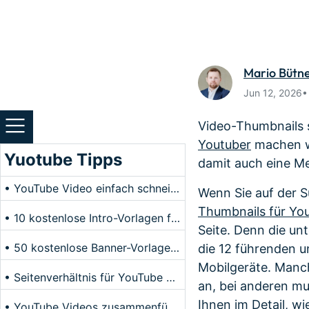
Monetarisieren Sie
An Freunde
Ihren Einfluss mit Filmora
Belohnunge
Mario Bütn
Jun 12, 2026
Video-Thumbnails s
Youtuber
machen wi
Yuotube Tipps
damit auch eine 
• YouTube Video einfach schneiden & kürzen
Wenn Sie auf der S
Thumbnails für Yo
• 10 kostenlose Intro-Vorlagen für YouTube
Seite. Denn die un
• 50 kostenlose Banner-Vorlagen für YouTube
die 12 führenden 
Mobilgeräte. Manc
• Seitenverhältnis für YouTube Video ändern
an, bei anderen mu
Ihnen im Detail, wi
• YouTube Videos zusammenfügen/kombinieren