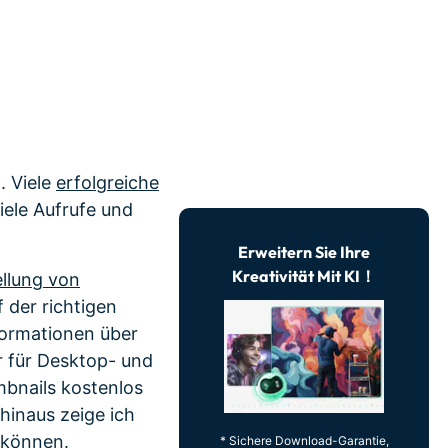
erfahren 👉
. Viele
erfolgreiche
iele Aufrufe und
Erweitern Sie Ihre
Kreativität Mit KI！
ellung von
f der richtigen
nformationen über
 für Desktop- und
bnails kostenlos
hinaus zeige ich
n können.
* Sichere Download-Garantie,