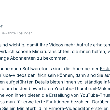
Alle Produkte ansehen
 empfehlen,
Mehr 
Kostenloser Download
Kostenloser Download
n erhalten
Kostenloser Download
er
Kostenloser Download
• Bewährte Lösungen
ind wichtig, damit Ihre Videos mehr Aufrufe erhalten
rklich schöne Miniaturansichten, die ihnen helfen, v
Menge Abonnenten zu bekommen.
uche nach Softwaretools sind, die Ihnen bei der
Erst
uTube-Videos
behilflich sein können, dann sind Sie au
ten aufgeführten Details bieten Ihnen vollständige I
und am besten bewerteten YouTube-Thumbnail-Maker
he von ihnen bieten die Erstellung von YouTube-Thum
ss man für erweiterte Funktionen bezahlen. Darüber 
e Sie ein Miniaturbild im Filmora-Videoeditor erstelle