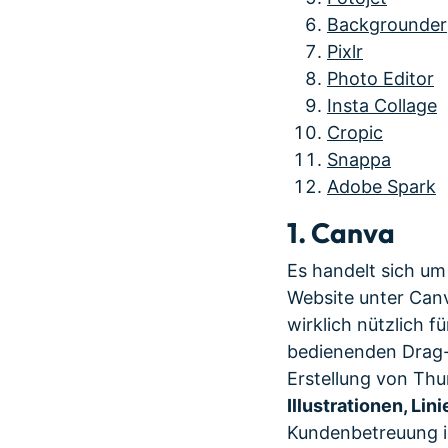
Backgrounder
Pixlr
Photo Editor
Insta Collage
Cropic
Snappa
Adobe Spark
1. Canva
Es handelt sich u
Website unter Canv
wirklich nützlich f
bedienenden Drag-a
Erstellung von Th
Illustrationen, Li
Kundenbetreuung is