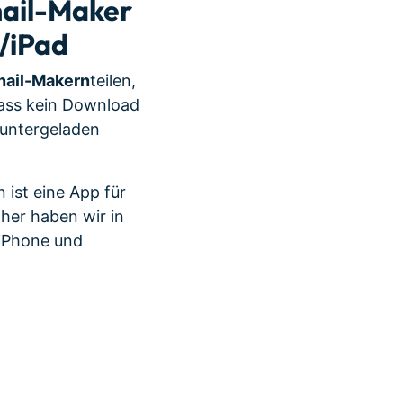
nail-Maker
/iPad
nail-Makern
teilen,
dass kein Download
runtergeladen
 ist eine App für
her haben wir in
 iPhone und