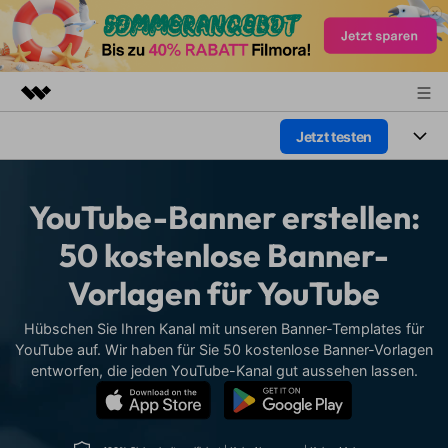
Jetzt testen
Top-Produkte
KI-gestützte digitale Kreativität
Produkte
Business
Dienstprogramme
YouTube-Banner erstellen:
Überblick
Plattformen
KI
Über uns
50 kostenlose Banner-
Lösungen
Funktionen
Vorlagen für YouTube
Video/Foto
Presseraum
Lösungen
Assets
Audio
Hübschen Sie Ihren Kanal mit unseren Banner-Templates für
Wer
Shop
Ressourcen
YouTube auf. Wir haben für Sie 50 kostenlose Banner-Vorlagen
Text
entworfen, die jeden YouTube-Kanal gut aussehen lassen.
Video-Lösungen
Support
Hilfe-Center
Video-Prompts
Meisterkurs
Erste Schritte
Über
Über 100 heiße Video-
Beherrschen Sie