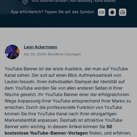
100% Sicherheit verifiziert | Kein Abozwang | Keine Malware
Prompts – schnell ähnliche
fortgeschrittene
Kunden-Support
Videos erstellen
Videobearbeitungsfähigkeiten
App erforderlich? Tippen Sie auf das Symbol:
KAUFEN
Anmelden
Über Uns
Bewertungen
Unsere Mission, Geschichte
Finden Sie mehr über Filmora
Kickstart Bootcamp
DIY-Spezialeffekte
und Kunden
Nachrichten und
Suchen
Bewertungen
Lernen, ausdrücken und
Erfahren Sie, wie Sie einen
Leon Ackermann
erweitern Sie Ihre
Spezialeffekt erzeugen
Videobearbeitungs-
können
Apr 30, 2026• Bewährte Lösungen
Fähigkeiten mit Filmora
Kunden-Geschichten
Affiliate-Programm
YouTube Banner ist der erste Ausblick, der man auf YouTube
Erfahren Sie, wie unsere
Schalten Sie Partnerschaften
Kanal sehen. Der soll auf einen Blick Aufmerksamkeit von
Kunden Erfolg haben
auf Unternehmensebene frei
Leuten fesseln. Ihren individuellen Stempel der Identität auf
Creator
Freunde-werben-
Monetarisierungs-
Programm
dem YouTube werden Sie von allen anderen Seiten in Ihrer
Programm
Nische gesetzt. Ihr YouTube Banner einer der erfolgreichsten
An Freunde empfehlen,
Monetarisieren Sie
Belohnungen erhalten
Wege Anpassung Ihrer YouTube entsprechend Ihrer Marke zu
Ihren Einfluss mit Filmora
erreichen. Durch die professionelle Funktion von YouTube
können Sie Ihre YouTube Kanal nach Ihrer einzigartigen
Blog
Markenidentität anpassen. Deshalb ist attraktive YouTube
Banner sehr wichtig. In diesem Artikel können Sie
50
kostenlose YouTube-Banner-Vorlagen
finden, und erfahren,