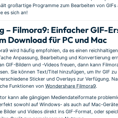
hält großartige Programme zum Bearbeiten von GIFs 
e es sich an!
 – Filmora9: Einfacher GIF-Ers
em Download für PC und Mac
ra9 wird häufig empfohlen, da es einen reichhaltig
infache Anpassung, Bearbeitung und Konvertierung er
t an GIF-Bildern und -Videos freuen, dann kann Filmo
ösen. Sie können Text/Titel hinzufügen, um Ihr GIF zu
erschiedene Sticker und Overlays zur Verfügung. Na
liche Funktionen von
Wondershare Filmora9
.
itor kann alle gängigen Mediendateiformate probleml
perfekt sowohl auf Windows- als auch auf Mac-Geräte
e Bilder und Videos direkt ins GIF-Format, oder speic