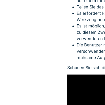
auf einem mob
Teilen Sie das
Es erfordert k
Werkzeug heru
Es ist möglich
zu diesem Zwec
verwendeten B
Die Benutzer 
verschwenden,
mühsame Aufga
Schauen Sie sich d