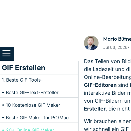
Monetarisieren Sie
An Freunde
Ihren Einfluss mit Filmora
Belohnunge
Mario Bütn
Jul 03, 2026•
Das Teilen von Bil
GIF Erstellen
die Ladezeit und di
Online-Bearbeitun
1. Beste GIF Tools
-
GIF-Editoren
sind 
• Beste GIF-Text-Ersteller
interaktive Bilder
von GIF-Bildern un
• 10 Kostenlose GIF Maker
Ersteller
, die nich
• Beste GIF Maker für PC/Mac
Wir brauchen einen
wir schnell ein GI
• 20+ Online GIF Maker