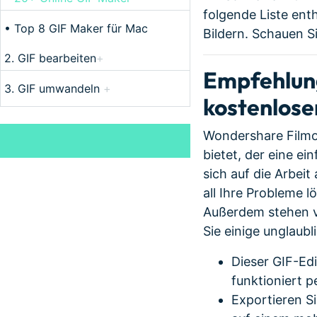
folgende Liste ent
• Top 8 GIF Maker für Mac
Bildern. Schauen Si
2. GIF bearbeiten
+
Empfehlung
3. GIF umwandeln
+
kostenlos
Wondershare Filmo
bietet, der eine e
sich auf die Arbei
all Ihre Probleme l
Außerdem stehen v
Sie einige unglaub
Dieser GIF-Ed
funktioniert 
Exportieren Si