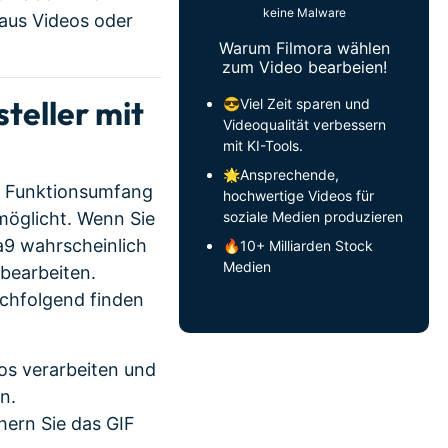
keine Malware
aus Videos oder
Warum Filmora wählen
zum Video bearbeien!
teller mit
😎Viel Zeit sparen und
Videoqualität verbessern
mit KI-Tools.
🌟Ansprechende,
en Funktionsumfang
hochwertige Videos für
soziale Medien produzieren
möglicht. Wenn Sie
ra9 wahrscheinlich
🔥10+ Milliarden Stock
Medien
 bearbeiten.
chfolgend finden
os verarbeiten und
n.
hern Sie das GIF