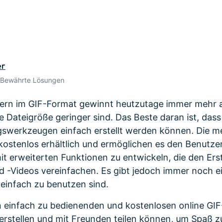
Alle Produkte ansehen
 empfehlen,
Mehr 
Kostenloser Download
Kostenloser Download
n erhalten
Kostenloser Download
Kostenloser Download
er
 Bewährte Lösungen
dern im GIF-Format gewinnt heutzutage immer mehr a
e Dateigröße geringer sind. Das Beste daran ist, dass
gswerkzeugen einfach erstellt werden können. Die m
kostenlos erhältlich und ermöglichen es den Benutzern
 mit erweiterten Funktionen zu entwickeln, die den Er
d -Videos vereinfachen. Es gibt jedoch immer noch e
t einfach zu benutzen sind.
 einfach zu bedienenden und kostenlosen online GIF
F erstellen und mit Freunden teilen können, um Spaß z