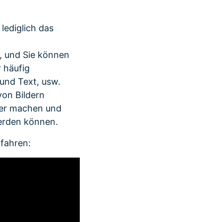
lediglich das
n, und Sie können
 häufig
und Text, usw.
von Bildern
her machen und
erden können.
rfahren: