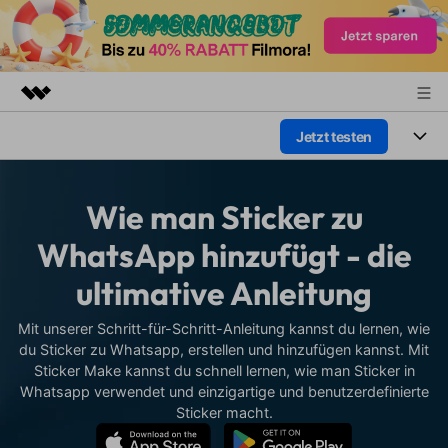
Jetzt testen
Top-Produkte
KI-gestützte digitale Kreativität
Produkte
Business
Dienstprogramme
Wie man Sticker zu
Überblick
Plattformen
KI
Über uns
WhatsApp hinzufügt - die
Lösungen
Funktionen
ultimative Anleitung
Video/Foto
Presseraum
Lösungen
Assets
Audio
Mit unserer Schritt-für-Schritt-Anleitung kannst du lernen, wie
Soziale Medien
Shop
Ressourcen
du Sticker zu Whatsapp, erstellen und hinzufügen kannst. Mit
Text
Sticker Make kannst du schnell lernen, wie man Sticker in
Marketing & Business
Support
Hilfe-Center
Whatsapp verwendet und einzigartige und benutzerdefinierte
Lifestyle & Spaß
Sticker macht.
Video-Prompts
Meisterkurs
Erste Schritte
Über
Über 100 heiße Video-
Beherrschen Sie