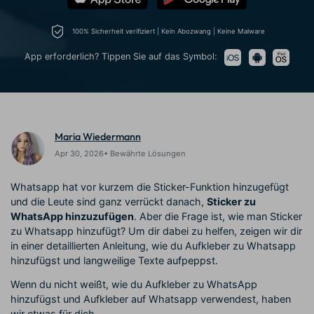
Trends
Prompts – schnell ähnliche
fortgeschrittene
Kunden-Support
Videos erstellen
Videobearbeitungsfähigkeiten
100% Sicherheit verifiziert | Kein Abozwang | Keine Malware
KAUFEN
Anmelden
Über Uns
Bewertungen
App erforderlich? Tippen Sie auf das Symbol:
Unsere Mission, Geschichte
Finden Sie mehr über Filmora
Kickstart Bootcamp
DIY-Spezialeffekte
und Kunden
Nachrichten und
Suchen
Bewertungen
Lernen, ausdrücken und
Erfahren Sie, wie Sie einen
erweitern Sie Ihre
Spezialeffekt erzeugen
Videobearbeitungs-
können
Fähigkeiten mit Filmora
Maria Wiedermann
Kunden-Geschichten
Affiliate-Programm
Apr 30, 2026• Bewährte Lösungen
Erfahren Sie, wie unsere
Schalten Sie Partnerschaften
Kunden Erfolg haben
auf Unternehmensebene frei
Whatsapp hat vor kurzem die Sticker-Funktion hinzugefügt
Creator
Freunde-werben-
Monetarisierungs-
Programm
und die Leute sind ganz verrückt danach,
Sticker zu
Programm
WhatsApp hinzuzufügen
. Aber die Frage ist, wie man Sticker
An Freunde empfehlen,
Monetarisieren Sie
Belohnungen erhalten
zu Whatsapp hinzufügt? Um dir dabei zu helfen, zeigen wir dir
Ihren Einfluss mit Filmora
in einer detaillierten Anleitung, wie du Aufkleber zu Whatsapp
hinzufügst und langweilige Texte aufpeppst.
Blog
Wenn du nicht weißt, wie du Aufkleber zu WhatsApp
hinzufügst und Aufkleber auf Whatsapp verwendest, haben
wir etwas für dich.