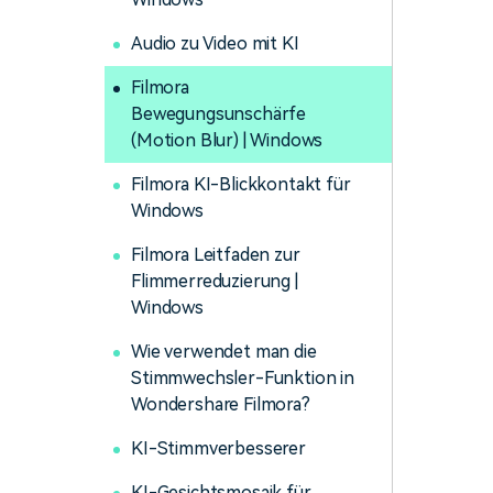
Audio zu Video mit KI
Filmora
Bewegungsunschärfe
(Motion Blur) | Windows
Filmora KI-Blickkontakt für
Windows
Filmora Leitfaden zur
Flimmerreduzierung |
Windows
Wie verwendet man die
Stimmwechsler-Funktion in
Wondershare Filmora?
KI-Stimmverbesserer
KI-Gesichtsmosaik für