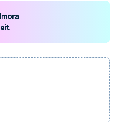
ilmora
eit