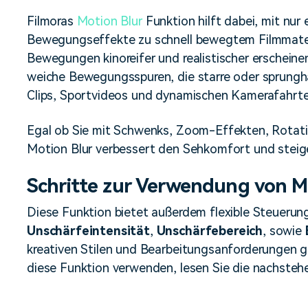
Alle Produkte ansehen
Mehr 
Kostenloser Download
Filmoras
Motion Blur
Funktion hilft dabei, mit nur
 erhalten
Bewegungseffekte zu schnell bewegtem Filmmateri
Kostenloser Download
Kostenloser Download
Bewegungen kinoreifer und realistischer erscheinen
weiche Bewegungsspuren, die starre oder sprungh
Clips, Sportvideos und dynamischen Kamerafahrte
Kostenloser Download
Egal ob Sie mit Schwenks, Zoom-Effekten, Rotati
Motion Blur verbessert den Sehkomfort und steiger
Schritte zur Verwendung von Mo
Diese Funktion bietet außerdem flexible Steueru
Unschärfeintensität
,
Unschärfebereich
, sowie
kreativen Stilen und Bearbeitungsanforderungen g
diese Funktion verwenden, lesen Sie die nachsteh