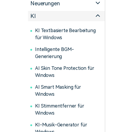
Neuerungen
Monetarisieren Sie
An Freunde
Ihren Einfluss mit Filmora
empfehlen,
Belohnungen
KI
KI Textbasierte Bearbeitung
für Windows
Intelligente BGM-
Generierung
AI Skin Tone Protection für
Windows
AI Smart Masking für
Windows
KI Stimmentferner für
Windows
KI-Musik-Generator für
Windows