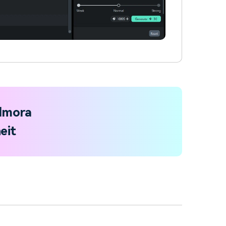
ilmora
eit