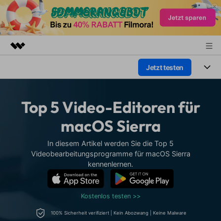
Jetzt testen
Top-Produkte
KI-gestützte digitale Kreativität
Produkte
Business
Dienstprogramme
Top 5 Video-Editoren für
Überblick
Plattformen
KI
Über uns
macOS Sierra
Lösungen
Funktionen
Video/Foto
Presseraum
Lösungen
In diesem Artikel werden Sie die Top 5
Assets
Videobearbeitungsprogramme für macOS Sierra
Audio
Wer
kennenlernen.
Shop
Ressourcen
Text
Video-Lösungen
Support
Hilfe-Center
Kostenlos testen >>
Video-Prompts
Meisterkurs
100% Sicherheit verifiziert | Kein Abozwang | Keine Malware
Erste Schritte
Über
Über 100 heiße Video-
Beherrschen Sie