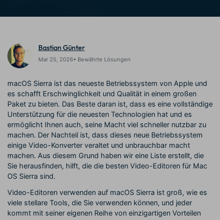
Prompts – schnell ähnliche
fortgeschrittene
Kunden-Support
Videos erstellen
Videobearbeitungsfähigkeiten
KAUFEN
Anmelden
Über Uns
Bewertungen
Bastian Günter
Unsere Mission, Geschichte
Finden Sie mehr über Filmora
Kickstart Bootcamp
DIY-Spezialeffekte
und Kunden
Nachrichten und
Mar 25, 2026• Bewährte Lösungen
Suchen
Bewertungen
Lernen, ausdrücken und
Erfahren Sie, wie Sie einen
erweitern Sie Ihre
Spezialeffekt erzeugen
macOS Sierra ist das neueste Betriebssystem von Apple und
Videobearbeitungs-
können
es schafft Erschwinglichkeit und Qualität in einem großen
Fähigkeiten mit Filmora
Paket zu bieten. Das Beste daran ist, dass es eine vollständige
Kunden-Geschichten
Affiliate-Programm
Unterstützung für die neuesten Technologien hat und es
Erfahren Sie, wie unsere
Schalten Sie Partnerschaften
ermöglicht Ihnen auch, seine Macht viel schneller nutzbar zu
Kunden Erfolg haben
auf Unternehmensebene frei
Creator
Freunde-werben-
machen. Der Nachteil ist, dass dieses neue Betriebssystem
Monetarisierungs-
Programm
einige Video-Konverter veraltet und unbrauchbar macht
Programm
An Freunde empfehlen,
machen. Aus diesem Grund haben wir eine Liste erstellt, die
Monetarisieren Sie
Belohnungen erhalten
Sie herausfinden, hilft, die die besten Video-Editoren für Mac
Ihren Einfluss mit Filmora
OS Sierra sind.
Blog
Video-Editoren verwenden auf macOS Sierra ist groß, wie es
viele stellare Tools, die Sie verwenden können, und jeder
kommt mit seiner eigenen Reihe von einzigartigen Vorteilen