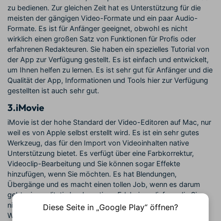
zu bedienen. Zur gleichen Zeit hat es Unterstützung für die
meisten der gängigen Video-Formate und ein paar Audio-
Formate. Es ist für Anfänger geeignet, obwohl es nicht
wirklich einen großen Satz von Funktionen für Profis oder
erfahrenen Redakteuren. Sie haben ein spezielles Tutorial von
der App zur Verfügung gestellt. Es ist einfach und entwickelt,
um Ihnen helfen zu lernen. Es ist sehr gut für Anfänger und die
Qualität der App, Informationen und Tools hier zur Verfügung
gestellten ist auch sehr gut.
3.
iMovie
iMovie ist der hohe Standard der Video-Editoren auf Mac, nur
weil es von Apple selbst erstellt wird. Es ist ein sehr gutes
Werkzeug, das für den Import von Videoinhalten native
Unterstützung bietet. Es verfügt über eine Farbkorrektur,
Videoclip-Bearbeitung und Sie können sogar Effekte
hinzufügen, wenn Sie möchten. Es hat Blendungen,
Übergänge und es macht einen tollen Job, wenn es darum
geht, ein qualitativ hochwertiges Erlebnis zu liefern, die Sie
nicht wollen, zu verpassen. Insgesamt ist es ein solides
Diese Seite in „Google Play“ öffnen?
Werkzeug, das große Effekte und einige reiche Funktionen