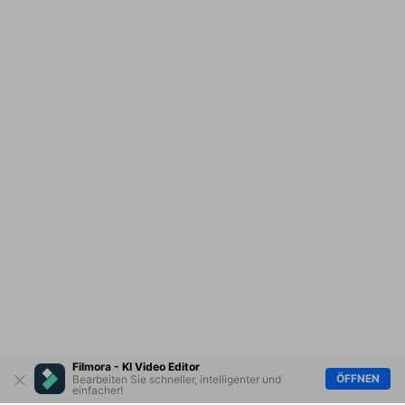
Filmora - KI Video Editor
ÖFFNEN
Bearbeiten Sie schneller, intelligenter und
einfacher!