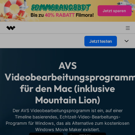
Jetzt testen
Top-Produkte
KI-gestützte digitale Kreativität
Produkte
Business
Dienstprogramme
AVS
Überblick
Plattformen
KI
Über uns
Videobearbeitungsprogram
Lösungen
Funktionen
für den Mac (inklusive
Video/Foto
Presseraum
Lösungen
Assets
Mountain Lion)
Audio
Wer
Shop
Ressourcen
Text
Der AVS Videobearbeitungsprogramm ist ein, auf einer
Video-Lösungen
Support
Timeline basierendes, Echtzeit-Video-Bearbeitungs-
Hilfe-Center
Programm für Windows, das als Alternative zum kostenlosen
Video-Prompts
Meisterkurs
Windows Movie Maker existiert.
Erste Schritte
Über
Über 100 heiße Video-
Beherrschen Sie