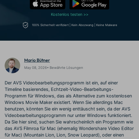
Prompts – schnell ähnliche
fortgeschrittene
Kunden-Support
Videos erstellen
Videobearbeitungsfähigkeiten
Kostenlos testen >>
KAUFEN
Anmelden
Über Uns
Bewertungen
100% Sicherheit verifiziert | Kein Abozwang | Keine Malware
Unsere Mission, Geschichte
Finden Sie mehr über Filmora
Kickstart Bootcamp
DIY-Spezialeffekte
und Kunden
Nachrichten und
Suchen
Bewertungen
Lernen, ausdrücken und
Erfahren Sie, wie Sie einen
erweitern Sie Ihre
Spezialeffekt erzeugen
Videobearbeitungs-
können
Fähigkeiten mit Filmora
Mario Bütner
Kunden-Geschichten
Affiliate-Programm
May 08, 2026• Bewährte Lösungen
Erfahren Sie, wie unsere
Schalten Sie Partnerschaften
Kunden Erfolg haben
auf Unternehmensebene frei
Der AVS Videobearbeitungsprogramm ist ein, auf einer
Creator
Freunde-werben-
Monetarisierungs-
Programm
Timeline basierendes, Echtzeit-Video-Bearbeitungs-
Programm
Programm für Windows, das als Alternative zum kostenlosen
An Freunde empfehlen,
Monetarisieren Sie
Belohnungen erhalten
Windows Movie Maker existiert. Wenn Sie allerdings Mac
Ihren Einfluss mit Filmora
benutzen, könnten Sie ein wenig enttäuscht sein, da der AVS
Videobearbeitungsprogramm nur unter Windows funktioniert.
Blog
Da Sie hier sind, suchen Sie wahrscheinlich ein Programm wie
das AVS Filmroa für Mac (ehemalig Wondershare Video Editor
für Mac) (Mountain Lion, Lion, Snow Leopard), oder einen