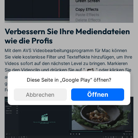
Verbessern Sie Ihre Mediendateien
wie die Profis
Mit dem AVS Videobearbeitungsprogramm für Mac können
Sie viele kostenlose Filter und Texteffekte hinzufügen, um Ihre
Videos sofort auf den nächsten Level zu bringen. Markieren
Sie den Videoclip und drücken Sie auf "
" oder klicken Sie
auf das Zahnrad unter dem Video und wählen Sie die
Diese Seite in „Google Play“ öffnen?
gewünschte Funktion. Anschließend sehen Sie das folgende
Fenster mit 4 Tabs: "Titel", "Filter", "Video" und "Audio".
Öffnen
Abbrechen