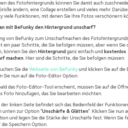
en des Fotohintergrunds können Sie damit auch zuschneide
Größe ändern, eine Collage erstellen und vieles mehr. Darübe
y viele Funktionen, mit denen Sie Ihre Fotos verschönern k
n mit BeFunky den Hintergrund unscharf?
ng von BeFunky zum Unscharfmachen des Fotohintergrunds 
bt ein paar Schritte, die Sie befolgen müssen, aber wenn Sie 
, können Sie den
Hintergrund
ganz einfach und
kostenlos
arf machen
. Hier sind die Schritte, die Sie befolgen müssen:
uchen Sie die
Webseite von BeFunky
und klicken Sie auf die 
n Sie nun auf die Foto-Editor Option.
ald das Foto-Editor-Tool erscheint, müssen Sie auf die Öff
as Foto hinzufügen, das Sie bearbeiten möchten.
 der linken Seite befindet sich das Bedienfeld der Funktionen
h unten zur Option "
Unschärfe & Glätten
". Klicken Sie nun a
on und legen Sie die Stärke der Unschärfe fest. Wenn Sie fer
f die Speichern Option.