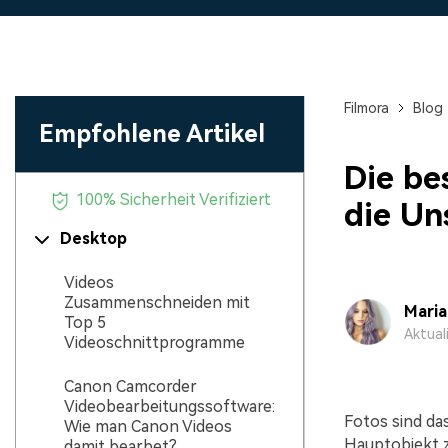
Monetarisieren Sie
An Freunde
Ihren Einfluss mit Filmora
Belohnungen
Filmora
Blog
Empfohlene Artikel
Die be
100% Sicherheit Verifiziert
die Un
Desktop
Videos
Zusammenschneiden mit
Mari
Top 5
Aktual
Videoschnittprogramme
Canon Camcorder
Videobearbeitungssoftware:
Fotos sind da
Wie man Canon Videos
Hauptobjekt z
damit bearbet?