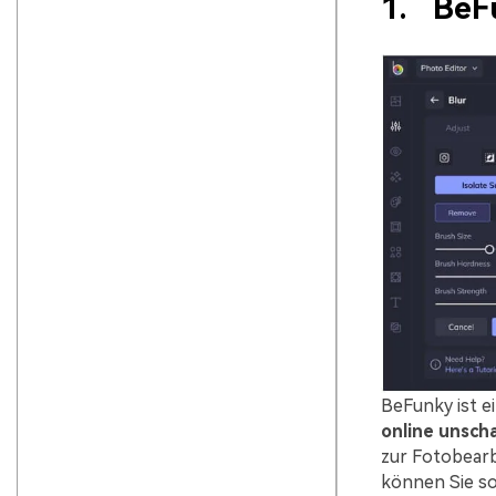
1.
BeF
BeFunky ist e
online
unsch
zur Fotobearbe
können Sie s