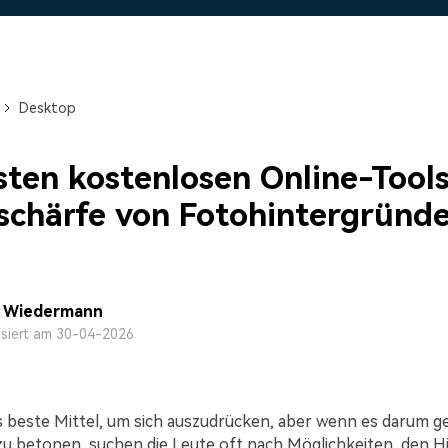
Alle Produkte ansehen
Mehr 
 empfehlen,
Kostenloser Download
Kostenloser Download
 erhalten
Kostenloser Download
Desktop
Kostenloser Download
sten kostenlosen Online-Tools
schärfe von Fotohintergründ
a Wiedermann
isiert am 30-04-2026
s beste Mittel, um sich auszudrücken, aber wenn es darum ge
u betonen, suchen die Leute oft nach Möglichkeiten, den H