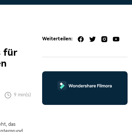
erfahren 👉
Weiterteilen:
 für
en
9 min(s)
ht, das
intergrund