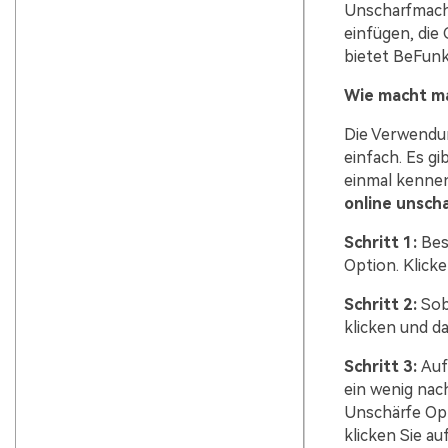
Unscharfmach
einfügen, die 
bietet BeFunk
Wie macht ma
Die Verwendu
einfach. Es gi
einmal kennen
online
unsch
Schritt 1:
Bes
Option. Klicke
Schritt 2:
Sob
klicken und d
Schritt 3:
Auf
ein wenig nac
Unschärfe Opti
klicken Sie au