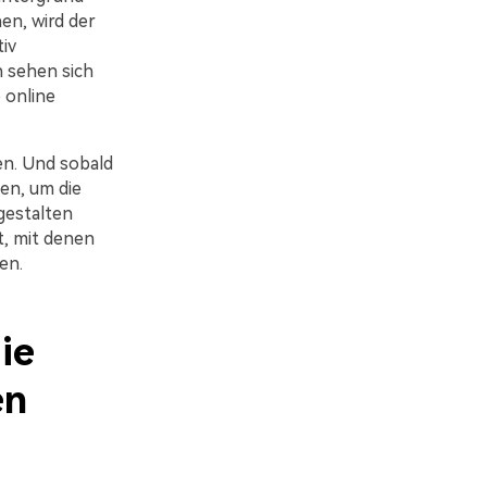
en, wird der
iv
 sehen sich
 online
en. Und sobald
ten, um die
 gestalten
, mit denen
en.
ie
en