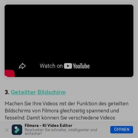
3.
Geteilter Bildschirm
Machen Sie Ihre Videos mit der Funktion des geteilten
Bildschirms von Filmora gleichzeitig spannend und
fesselnd. Damit können Sie verschiedene Videos
hinzufügen und sie automatisch an verschiedene
Filmora - KI Video Editor
ÖFFNEN
Bearbeiten Sie schneller, intelligenter und
geteilte Bildschirme anpassen. Sie können auch die
einfacher!