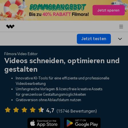
Jetzt testen
Top-Produkte
KI-gestützte digitale Kreativität
Produkte
Business
Filmora Video Editor
Dienstprogramme
Videos schneiden, optimieren und
Überblick
Plattformen
KI
gestalten
Über uns
Lösungen
Funktionen
Innovative KI-Tools für eine effiziente und professionelle
Video/Foto
Lösungen
Presseraum
Videobearbeitung
Assets
Umfangreiche Vorlagen & lizenzfreie kreative Assets
Audio
für grenzenlose Gestaltungsmöglichkeiten
Soziale Medien
Ressourcen
Shop
Gratisversion ohne Ablaufdatum nutzen
Text
Marketing & Business
4,7
Hilfe-Center
Support
(
15746 Bewertungen
)
Lifestyle & Spaß
Video-Prompts
Meisterkurs
Erste Schritte
Über
Über 100 heiße Video-
Beherrschen Sie