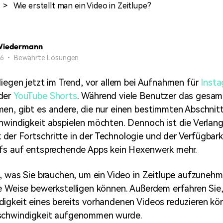
Alle Produkte ansehen
>
Wie erstellt man ein Video in Zeitlupe?
Mehr 
Kostenloser Download
 erhalten
Kostenloser Download
Kostenloser Download
Wiedermann
 26 • Bewährte Lösungen
Kostenloser Download
liegen jetzt im Trend, vor allem bei Aufnahmen für
Insta
der
YouTube Shorts
. Während viele Benutzer das gesam
en, gibt es andere, die nur einen bestimmten Abschnitt 
chwindigkeit abspielen möchten. Dennoch ist die Verla
er Fortschritte in der Technologie und der Verfügbark
ffs auf entsprechende Apps kein Hexenwerk mehr.
e, was Sie brauchen, um ein Video in Zeitlupe aufzuneh
e Weise bewerkstelligen können. Außerdem erfahren Sie,
igkeit eines bereits vorhandenen Videos reduzieren kö
schwindigkeit aufgenommen wurde.