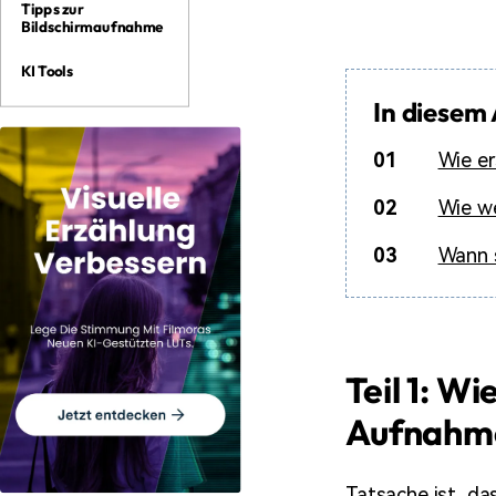
Tipps zur
Bildschirmaufnahme
KI Tools
In diesem 
01
Wie er
02
Wie we
03
Wann 
Teil 1: W
Aufnahm
Tatsache ist, d