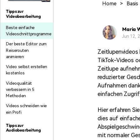
Home
>
Basis
Monetarisieren Sie
An Freunde
Ihren Einfluss mit Filmora
empfehlen,
Tipps zur
Belohnungen
Videobearbeitung
Beste einfache
Maria 
Videoschnittprogramme
Jun 12,
Der beste Editor zum
Reiserouten
Zeitlupenvideos 
animieren
TikTok-Videos o
Video selbst erstellen
Zeitlupe aufnehm
kostenlos
reduzierter Ges
Videoqualität
Aufnahmen dank d
verbessern in 5
einfachen Zugri
Methoden
Videos schneiden wie
Hier erfahren Si
ein Profi
dies auf einfach
Tipps zur
Abspielgeschwind
Audiobearbeitung
mit normaler Ge