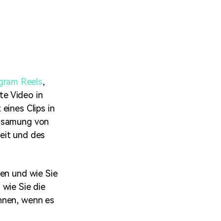
erfahren 👉
gram Reels
,
te Video in
eines Clips in
ngsamung von
eit und des
men und wie Sie
 wie Sie die
nnen, wenn es