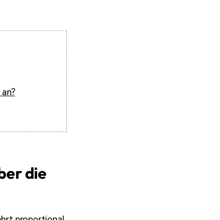
 an?
ber die
hrt proportional