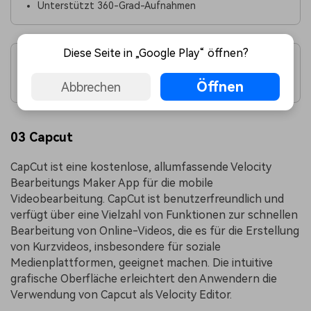
Unterstützt 360-Grad-Aufnahmen
Diese Seite in „Google Play“ öffnen?
Keine mobile App
Einmaliger Kauf erforderlich
Öffnen
Abbrechen
03 Capcut
CapCut ist eine kostenlose, allumfassende Velocity
Bearbeitungs Maker App für die mobile
Videobearbeitung. CapCut ist benutzerfreundlich und
verfügt über eine Vielzahl von Funktionen zur schnellen
Bearbeitung von Online-Videos, die es für die Erstellung
von Kurzvideos, insbesondere für soziale
Medienplattformen, geeignet machen. Die intuitive
grafische Oberfläche erleichtert den Anwendern die
Verwendung von Capcut als Velocity Editor.