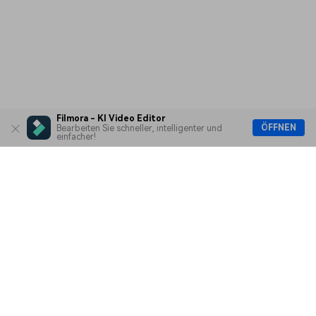
Filmora - KI Video Editor
ÖFFNEN
Bearbeiten Sie schneller, intelligenter und
einfacher!
Hero Produkte
Wondershare
KI entdecken