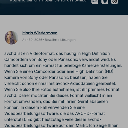
App erforderlich? Tippen Sie auf das Symbol:
Trends
Prompts – schnell ähnliche
fortgeschrittene
Kunden-Support
Videos erstellen
Videobearbeitungsfähigkeiten
KAUFEN
Anmelden
Über Uns
Bewertungen
Unsere Mission, Geschichte
Finden Sie mehr über Filmora
Kickstart Bootcamp
DIY-Spezialeffekte
Maria Wiedermann
und Kunden
Nachrichten und
Suchen
Bewertungen
Lernen, ausdrücken und
Erfahren Sie, wie Sie einen
Apr 30, 2026• Bewährte Lösungen
erweitern Sie Ihre
Spezialeffekt erzeugen
Videobearbeitungs-
können
avchd ist ein Videoformat, das häufig in High Definition
Fähigkeiten mit Filmora
Camcordern von Sony oder Panasonic verwendet wird. Es
Kunden-Geschichten
Affiliate-Programm
handelt sich um ein Format für beliebige Kameraeinstellungen.
Erfahren Sie, wie unsere
Schalten Sie Partnerschaften
Wenn Sie einen Camcorder oder eine High Definition (HD)
Kunden Erfolg haben
auf Unternehmensebene frei
Kamera von Sony oder Panasonic besitzen, haben Sie
Creator
Freunde-werben-
Monetarisierungs-
Programm
vielleicht schon einmal mit avchd-Videodateien gearbeitet.
Programm
An Freunde empfehlen,
Wenn Sie also Ihre Fotos aufnehmen, ist ihr primäres Format
Monetarisieren Sie
Belohnungen erhalten
avchd. Daher möchten Sie dieses Format vielleicht in ein
Ihren Einfluss mit Filmora
Format umwandeln, das Sie mit Ihrem Gerät abspielen
können. In diesem Fall verwenden Sie eine
Blog
Videobearbeitungssoftware, die das AVCHD-Format
unterstützt. Es gibt heutzutage viele dieser avchd-
Videobearbeitungssoftware auf dem Markt. Ich zeige Ihnen