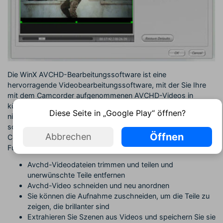
Die WinX AVCHD-Bearbeitungssoftware ist eine
hervorragende Videobearbeitungssoftware, mit der Sie Ihre
mit dem Camcorder aufgenommenen AVCHD-Videos in
kürzester Zeit bearbeiten können. WinX AVCHD kann Ihnen
Diese Seite in „Google Play“ öffnen?
nicht nur bei der Bearbeitung von avchd Videos helfen,
sondern verfügt auch über einen eingebauten avchd Video
Öffnen
Abbrechen
Converter und einen Online-Downloader. Die wichtigsten
Funktionen sind:
Avchd-Videodateien trimmen und teilen und
unerwünschte Teile entfernen
Avchd-Video schneiden und neu anordnen
Sie können die Aufnahme zuschneiden, um die Teile zu
zeigen, die brillanter sind
Extrahieren Sie Szenen aus Videos und speichern Sie sie