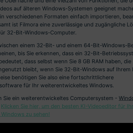
e Oberfläche und eine Vielzahl von Funktionen, die de
ideos auf älteren Windows-Systemen geeignet mache
in verschiedenen Formaten einfach importieren, bea
samt ist Filmora eine zuverlässige und zugängliche L
für 32-Bit-Windows-Computer.
wischen einem 32-Bit- und einem 64-Bit-Windows-B
heinen, bis Sie erkennen, dass ein 32-Bit-Betriebss
bedeutet, dass selbst wenn Sie 8 GB RAM haben, die
genutzt bleibt, wenn Sie 32-Bit-Windows auf Ihrem PC
ise benötigen Sie also eine fortschrittlichere
oftware für Ihr weiterentwickeltes Windows.
en Sie ein weiterentwickeltes Computersystem -
Windo
.
Klicken Sie hier, um den besten KI-Videoeditor für Ih
s Windows zu sehen!