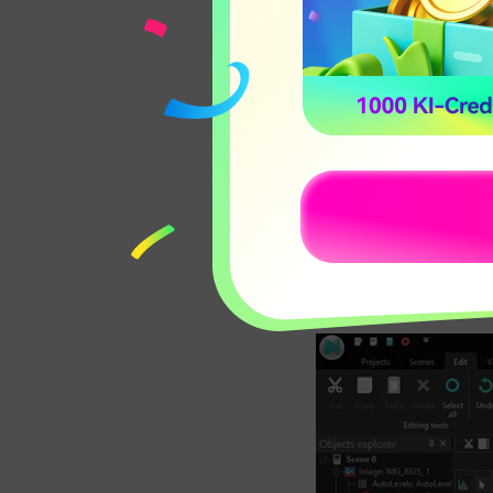
Für Win
2. VSDC
Dies ist eine ansp
50 MB freien Speic
Vista, 7, 8 und 10
64-Bit-Version de
frühere Version de
auf Ihrem PC instal