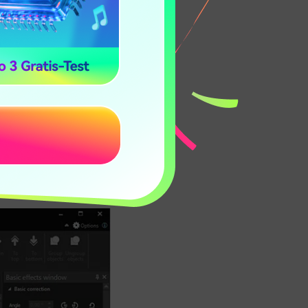
r höher
load
r 256 MB RAM und
t Windows XP,
 die 32-Bit- oder
ndows 7 oder eine
-Version von VSDC