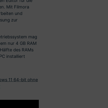
n Editor für die
n. Mit Filmora
rbeiten und
ösung zur
etriebssystem mag
ystem nur 4 GB RAM
 Hälfte des RAMs
 installiert
ws 11 64-bit ohne
r