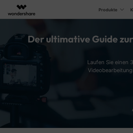
Produkte
Top-Prod
K
KI-gestützte digitale Kreativität
Überblick
Lösungen
Plattformen
Wer
Erste Schritte
F
Der ultimative Guide z
Produkte für Videokreativität
Diagramm- & Grafikp
PDF-Lösun
Enterprise
Über Uns
Video-Prompts
Content-Erstellung
Meiste
Unsere Mission, Geschichte und
Über 100 heiße Video-
Beherrsc
F
V
Filmora
EdrawMax
PDFelemen
Education
Kunden
Prompts – schnell
fortgesch
N
Was gibt's Neues
Komplettes Tool für die
Einfaches Erstellen von
Desktop
Video Editor
ähnliche Videos
Videobea
Videobearbeitung.
Effizienz-Boost
Die neuesten Produktnachrichten
Partners
Laufen Sie einen
erstellen
Ti
EdrawMind
und Aktualisierungen
UniConverter
Kollaboratives Mindmapp
Video Editor für Mac
Videobearbeitungs
Business
Marketers
Medienkonvertierung in hoher
Affiliate
K
Geschwindigkeit.
KI Studio >>
Kickstart Bootcamp
DIY-Sp
Ressourcen
Benutzerhandbuch
Media.io
Lernen, ausdrücken und
Erfahren 
Ze
Mobile
Video Editor für iOS
KI-Generator für Videos, Bilder und
Schritt-für-Schritt-Anleitung für
erweitern Sie Ihre
einen Spe
Musik.
Filmora
Videobearbeitungs-
erzeugen
Video Editor für Android
Fähigkeiten mit Filmora
Pl
Freelancers
Influencers
Creator Monetarisierungs-
Freun
Programm
Progr