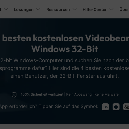
Presseraum
Shop
ukte
I
Lösungen
Business
Ressourcen
Über uns
Hilfe-Center
Über
Dienst
Über uns
unktionen
Video/Foto
Video-Lösungen
Blog
Audio
Kunden-S
ur besten kostenlosen Videobe
Unsere Geschichte
rodukte
gen
Produkte für PDF-Lösungen
Diagramme & Grafik
Videokreativität
Utility-
rkurs
Bewertungen
Kunden-Geschichten
hen Sie
inden Sie mehr über Filmora
Erfahren Sie, wie unsere Ku
Windows 32-Bit
FAQs
ideo
Kreative Projekte
Karriere
Audio
Soziale Medi
T
Veo 3.1
KI Text zu Video
Das beste einfache Videoschnittprogram
KI Audio zu Video
t
PDFelement
EdrawMind
Filmora
Recover
NEU
rittene
achrichten und Bewertungen
Erfolg haben
Video-Tutorial
 Diagrammen.
PDFs erstellen und bearbeiten.
Wiederher
Alle Informatio
rbeitungsfähigkeiten
benötigen
Kontakt
Veo 3.1
KI Bild zu Video
Sehen Sie sich das Video-Tutorial
Filmora kostenlos Downloaden
KI Soundeffekt-Generator
EdrawMax
UniConverter
NEU
KI Filter
KI Videobearbe
 32-bit Windows-Computer und suchen Sie nach der b
meline-Bearbeitung
Stille-Erkennung
T
PDFelement Cloud
Repairi
für die Verwendung von Filmora an
ing.
Cloudbasiertes
Repariert
programme dafür? Hier sind die 4 besten kostenlose
Kontakt
KI Bildgenerator
KI Kunst Generator
Reiseroute animieren und erstellen
KI Text zu Sprache
DemoCreator
Short Video Ma
Dokumentenmanagement.
mehr.
eyframe
Auto-Beat-Synchronisation
T
HOT
Nehmen Sie kos
Kostenloser Download
einen Benutzer, der 32-Bit-Fenster ausführt.
ezialeffekte
PDFelement Online
Dr.Fone
Podcast erstellen und schneiden
Reel Maker & K
NEU
KI Video Extender
Top 6 Stimmenverzerrer [kostenlos]
KI Musik-Generator
Systemanforderungen
Kostenlose Online-PDF-Tools.
Verwaltu
Sie, wie Sie
ichenstift-Werkzeug
Audioreduzierung
T
Historie de
Eine vollständige Liste der
zialeffekt
Video im Zeitraffer erstellen
Intro-Maker
NEU
HiPDF
Mobile
KI Automatische Untertitel Generator
Überprüfen Sie 
100% Sicherheit verifiziert | Kein Abozwang | Keine Malware
unterstützten Formate, Geräte und
 können
Kostenloses All-in-One-Online-PDF-
Datenübe
Audio synchronisieren
T
GPUs
Kostenloser Download
Tool.
Telefon.
Foto Video Maker
anar-Tracking
App erforderlich? Tippen Sie auf das Symbol:
Die besten Programme zum Fotocollage g
Filmora Er
NEU
FamiSa
Verdienen Sie
freizuschalten.
App für K
Top 10 Webcam Software
Alle Video-Lösun
de-werben-
Alle Funktionen ansehen >
amm