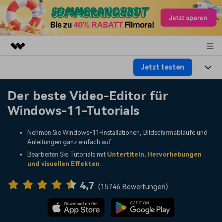
Jetzt testen
Top-Produkte
KI-gestützte digitale Kreativität
Produkte
Business
Der beste Video-Editor für
Dienstprogramme
Windows-11-Tutorials
Überblick
Plattformen
KI
Über uns
Lösungen
Nehmen Sie Windows-11-Installationen, Bildschirmabläufe und
Funktionen
Video/Foto
Lösungen
Presseraum
Anleitungen ganz einfach auf.
Assets
Bearbeiten Sie Tutorials mit
Untertiteln, Hervorhebungen
Audio
und visuellen Effekten
.
Soziale Medien
Ressourcen
Shop
Text
4,7
Marketing & Business
(
15746 Bewertungen
)
Hilfe-Center
Support
Lifestyle & Spaß
Video-Prompts
Meisterkurs
Erste Schritte
Über
Über 100 heiße Video-
Beherrschen Sie