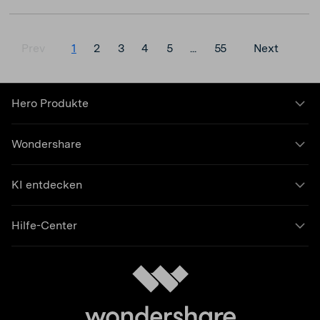
Prev
1
2
3
4
5
...
55
Next
Hero Produkte
Wondershare
KI entdecken
Hilfe-Center