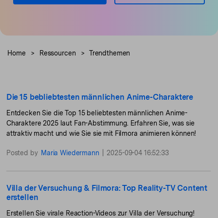
Trends
– schnell ähnliche Videos
fortgeschrittene
Kunden-Support
erstellen
Videobearbeitungsfähigkeiten
KAUFEN
Anmelden
Über Uns
Bewertungen
Unsere Mission, Geschichte
Finden Sie mehr über Filmora
Home
>
Ressourcen
>
Trendthemen
Kickstart Bootcamp
DIY-Spezialeffekte
und Kunden
Nachrichten und
Suchen
Bewertungen
Lernen, ausdrücken und
Erfahren Sie, wie Sie einen
erweitern Sie Ihre
Spezialeffekt erzeugen
Videobearbeitungs-
können
Fähigkeiten mit Filmora
Die 15 bebliebtesten männlichen Anime-Charaktere
Kunden-Geschichten
Affiliate-Programm
Entdecken Sie die Top 15 beliebtesten männlichen Anime-
Erfahren Sie, wie unsere
Schalten Sie Partnerschaften
Charaktere 2025 laut Fan-Abstimmung. Erfahren Sie, was sie
Kunden Erfolg haben
auf Unternehmensebene frei
Creator
Freunde-werben-
attraktiv macht und wie Sie sie mit Filmora animieren können!
Monetarisierungs-
Programm
Programm
An Freunde empfehlen,
Posted by
Maria Wiedermann
|
2025-09-04 16:52:33
Monetarisieren Sie
Belohnungen erhalten
Ihren Einfluss mit Filmora
Villa der Versuchung & Filmora: Top Reality-TV Content
Blog
erstellen
Erstellen Sie virale Reaction-Videos zur Villa der Versuchung!