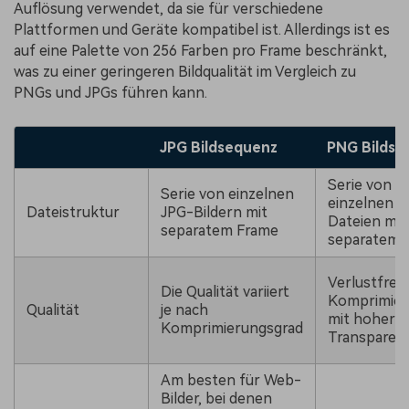
Auflösung verwendet, da sie für verschiedene
Plattformen und Geräte kompatibel ist. Allerdings ist es
auf eine Palette von 256 Farben pro Frame beschränkt,
was zu einer geringeren Bildqualität im Vergleich zu
PNGs und JPGs führen kann.
JPG Bildsequenz
PNG Bildse
Serie von
Serie von einzelnen
einzelnen 
Dateistruktur
JPG-Bildern mit
Dateien mit
separatem Frame
separatem 
Verlustfreie
Die Qualität variiert
Komprimie
Qualität
je nach
mit hoher
Komprimierungsgrad
Transparen
Am besten für Web-
Bilder, bei denen