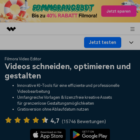
Jetzt testen
Top-Produkte
KI-gestützte digitale Kreativität
Produkte
Business
Filmora Video Editor
Dienstprogramme
Videos schneiden, optimieren und
Überblick
Plattformen
KI
gestalten
Über uns
Lösungen
Funktionen
Innovative KI-Tools für eine effiziente und professionelle
Video/Foto
Lösungen
Presseraum
Videobearbeitung
Assets
Umfangreiche Vorlagen & lizenzfreie kreative Assets
Audio
für grenzenlose Gestaltungsmöglichkeiten
Soziale Medien
Ressourcen
Shop
Gratisversion ohne Ablaufdatum nutzen
Text
Marketing & Business
4,7
Hilfe-Center
Support
(
15746 Bewertungen
)
Lifestyle & Spaß
Video-Prompts
Meisterkurs
Erste Schritte
Über
Über 100 heiße Video-
Beherrschen Sie