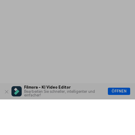
Filmora - KI Video Editor
ÖFFNEN
Bearbeiten Sie schneller, intelligenter und
einfacher!
Hero Produkte