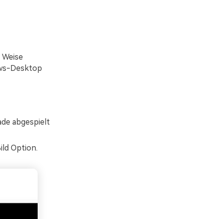
e Weise
dows-Desktop
ade abgespielt
ild Option.