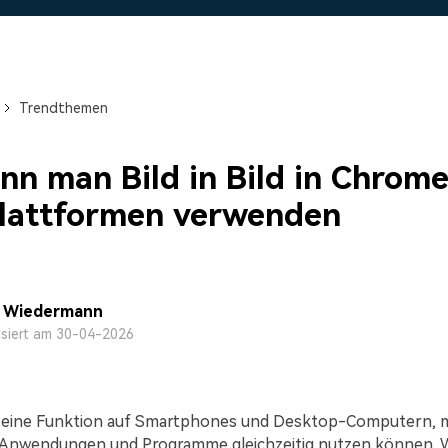
Alle Produkte ansehen
Mehr 
 empfehlen,
Kostenloser Download
Kostenloser Download
 erhalten
Kostenloser Download
Trendthemen
Kostenloser Download
nn man Bild in Bild in Chrome
Plattformen verwenden
a Wiedermann
isiert am 30-04-2026
ist eine Funktion auf Smartphones und Desktop-Computern, m
 Anwendungen und Programme gleichzeitig nutzen können. W