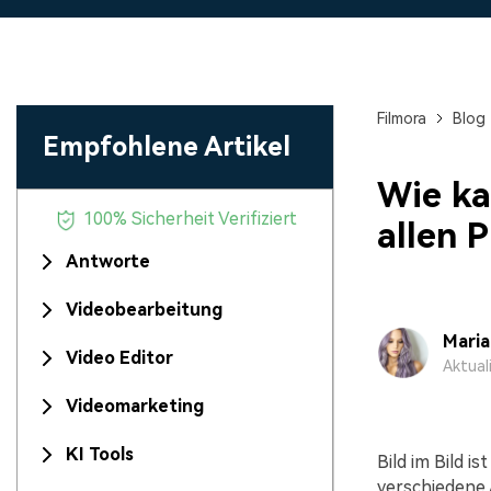
Monetarisieren Sie
An Freunde
Ihren Einfluss mit Filmora
Belohnungen
Filmora
Blog
Empfohlene Artikel
Wie ka
100% Sicherheit Verifiziert
allen 
Antworte
Videobearbeitung
Mari
Video Editor
Aktual
Videomarketing
KI Tools
Bild im Bild 
verschiedene