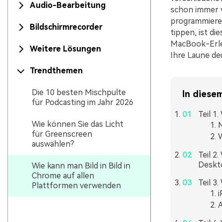
Audio-Bearbeitung
schon immer v
programmieren
Bildschirmrecorder
tippen, ist d
MacBook-Erleb
Weitere Lösungen
Ihre Laune de
Trendthemen
Die 10 besten Mischpulte
In diesem
für Podcasting im Jahr 2026
Teil 1
Wie können Sie das Licht
für Greenscreen
auswählen?
Teil 2
Deskt
Wie kann man Bild in Bild in
Chrome auf allen
Teil 3
Plattformen verwenden
A