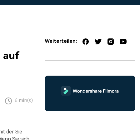
erfahren 👉
Weiterteilen:
 auf
6 min(s)
it der Sie
enn Sie sich