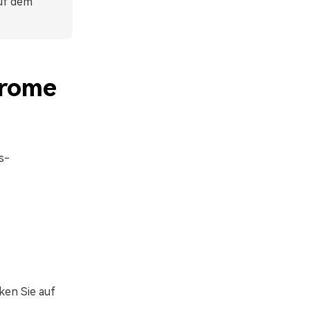
auf dem
hrome
s-
ken Sie auf