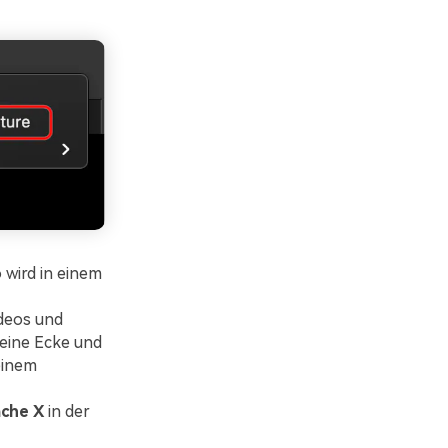
 wird in einem
ideos und
 eine Ecke und
einem
äche X
in der