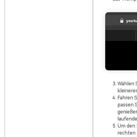
Wählen S
kleinere
Fahren S
passen S
genießen
laufende
Um den P
rechten 