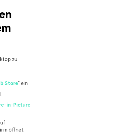
ren
dem
sktop zu
b Store
" ein.
d
.
re-in-Picture
auf
irm öffnet.