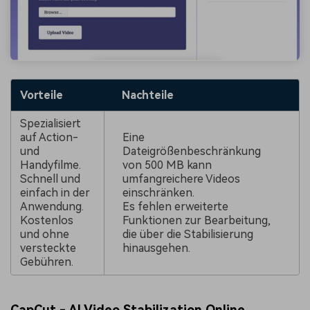
Vorteile
Nachteile
Spezialisiert
auf Action-
Eine
und
Dateigrößenbeschränkung
Handyfilme.
von 500 MB kann
Schnell und
umfangreichere Videos
einfach in der
einschränken.
Anwendung.
Es fehlen erweiterte
Kostenlos
Funktionen zur Bearbeitung,
und ohne
die über die Stabilisierung
versteckte
hinausgehen.
Gebühren.
CapCut - AI Video Stabilization Online