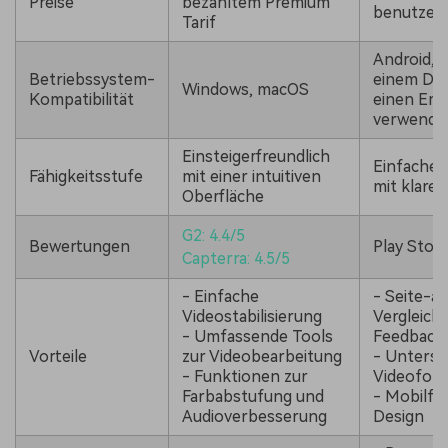
Preise
bezahltem Premium
benutzen
Tarif
Android, 
Betriebssystem-
einem De
Windows, macOS
Kompatibilität
einen Emu
verwende
Einsteigerfreundlich
Einfache 
Fähigkeitsstufe
mit einer intuitiven
mit klare
Oberfläche
G2: 4.4/5
Bewertungen
Play Store
Capterra: 4.5/5
- Einfache
- Seite-a
Videostabilisierung
Vergleich 
- Umfassende Tools
Feedback
Vorteile
zur Videobearbeitung
- Unterst
- Funktionen zur
Videofor
Farbabstufung und
- Mobilfr
Audioverbesserung
Design