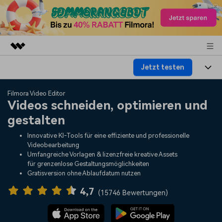
Jetzt testen
Top-Produkte
KI-gestützte digitale Kreativität
Produkte
Business
Filmora Video Editor
Dienstprogramme
Videos schneiden, optimieren und
Überblick
Plattformen
KI
gestalten
Über uns
Lösungen
Funktionen
Innovative KI-Tools für eine effiziente und professionelle
Video/Foto
Lösungen
Presseraum
Videobearbeitung
Assets
Umfangreiche Vorlagen & lizenzfreie kreative Assets
Audio
für grenzenlose Gestaltungsmöglichkeiten
Wer
Ressourcen
Shop
Gratisversion ohne Ablaufdatum nutzen
Text
Video-Lösungen
4,7
Hilfe-Center
Support
(
15746 Bewertungen
)
Video-Prompts
Meisterkurs
Erste Schritte
Über
Über 100 heiße Video-
Beherrschen Sie