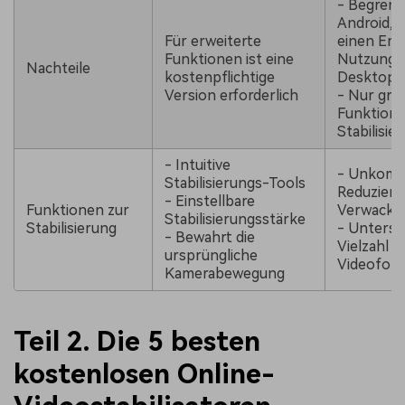
- Begrenz
Android, e
Für erweiterte
einen Emu
Funktionen ist eine
Nutzung 
Nachteile
kostenpflichtige
Desktop
Version erforderlich
- Nur gru
Funktione
Stabilisie
- Intuitive
- Unkompl
Stabilisierungs-Tools
Reduzieru
- Einstellbare
Funktionen zur
Verwackl
Stabilisierungsstärke
Stabilisierung
- Unterst
- Bewahrt die
Vielzahl v
ursprüngliche
Videofor
Kamerabewegung
Teil 2. Die 5 besten
kostenlosen Online-