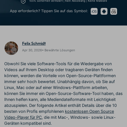
Trends
100% Sicherheit verifiziert | Kein Abozwang | Keine Malware
KAUFEN
Anmelden
Prompts – schnell ähnliche
fortgeschrittene
Kontakt
Kundengeschichten
Videos erstellen
Videobearbeitungsfähigkeiten
App erforderlich? Tippen Sie auf das Symbol:
Wir helfen Ihnen gerne weiter
Erfahren Sie, wie unsere
Kunden erfolgreich sind
Suchen
Kickstart Bootcamp
DIY-Spezialeffekte
Lernen, ausdrücken und
Erfahren Sie, wie Sie einen
Partnerprogramm
Felix Schmidt
erweitern Sie Ihre
Spezialeffekt erzeugen
Entdecken Sie
Videobearbeitungs-
können
Apr 30, 2026• Bewährte Lösungen
Partnerschaften auf
Fähigkeiten mit Filmora
Unternehmensniveau
Obwohl Sie viele Software-Tools für die Wiedergabe von
Videos auf Ihrem Desktop oder tragbaren Geräten finden
Support
können, werden die Vorteile von Open-Source-Plattformen
Creator
Freunde-werben-
Monetarisierungs-
Programm
immer sehr hoch bewertet. Unabhängig davon, ob Sie auf
Lernen
Programm
Linux, Mac oder auf einer Windows-Plattform arbeiten,
An Freunde empfehlen,
Monetarisieren Sie
Belohnungen erhalten
können Sie immer ein Open-Source-Software-Tool haben, das
Ihren Einfluss mit Filmora
Ihnen helfen kann, alle Mediendateiformate mit Leichtigkeit
abzuspielen. Der folgende Artikel enthält Details über die 10
Community
besten von Profis empfohlenen
kostenlosen Open Source
Video-Player für PC
, die mit Mac-, Windows- sowie Linux-
Empfohlene Inhalte
Geräten kompatibel sind.