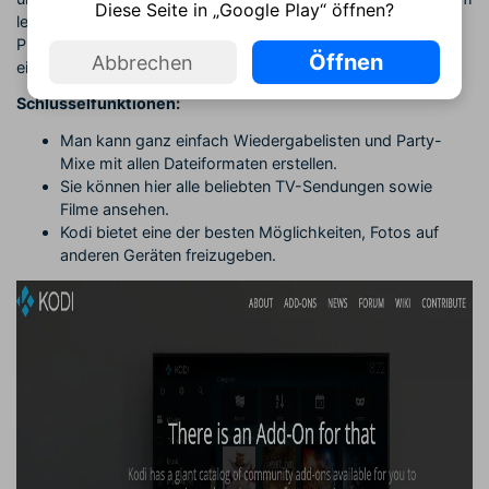
Diese Seite in „Google Play“ öffnen?
leicht an Ihre persönlichen Vorlieben anpassen. Für die Kodi-
Plattform ist eine breite Palette von Add-Ons verfügbar, die
Öffnen
Abbrechen
einen einfachen Zugriff auf alle Mediendateien ermöglichen.
Schlüsselfunktionen:
Man kann ganz einfach Wiedergabelisten und Party-
Mixe mit allen Dateiformaten erstellen.
Sie können hier alle beliebten TV-Sendungen sowie
Filme ansehen.
Kodi bietet eine der besten Möglichkeiten, Fotos auf
anderen Geräten freizugeben.