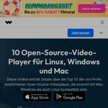
Jetzt testen
Top-Produkte
KI-gestützte digitale Kreativität
Produkte
Business
Dienstprogramme
10 Open-Source-Video-
Überblick
Plattformen
KI
Über uns
Player für Linux, Windows
Lösungen
Funktionen
und Mac
Video/Foto
Presseraum
Lösungen
Assets
Audio
Dieser Artikel enthält Details über die Top 10 der von Profis
Soziale Medien
Shop
Ressourcen
empfohlenen Open-Source-Videoplayer, die sowohl mit Mac,
Text
Windows als auch Linux kompatibel sind.
Marketing & Business
Support
Hilfe-Center
Lifestyle & Spaß
Video-Prompts
Meisterkurs
Über 100 heiße Video-
Beherrschen Sie