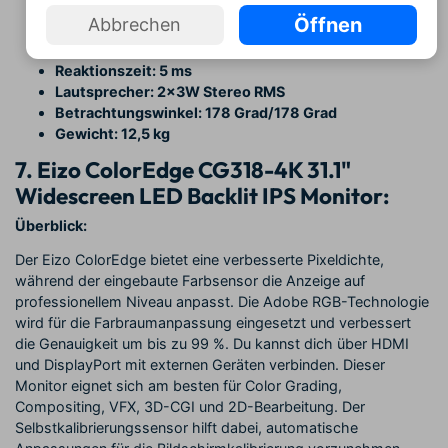
Seitenverhältnis: 16:9
Öffnen
Abbrechen
Farbunterstützung: 1,074 Milliarden Farben
Pixel Pitch: 0.1845mm
Reaktionszeit: 5 ms
Lautsprecher: 2x3W Stereo RMS
Betrachtungswinkel: 178 Grad/178 Grad
Gewicht: 12,5 kg
7. Eizo ColorEdge CG318-4K 31.1"
Widescreen LED Backlit IPS Monitor:
Überblick:
Der Eizo ColorEdge bietet eine verbesserte Pixeldichte,
während der eingebaute Farbsensor die Anzeige auf
professionellem Niveau anpasst. Die Adobe RGB-Technologie
wird für die Farbraumanpassung eingesetzt und verbessert
die Genauigkeit um bis zu 99 %. Du kannst dich über HDMI
und DisplayPort mit externen Geräten verbinden. Dieser
Monitor eignet sich am besten für Color Grading,
Compositing, VFX, 3D-CGI und 2D-Bearbeitung. Der
Selbstkalibrierungssensor hilft dabei, automatische