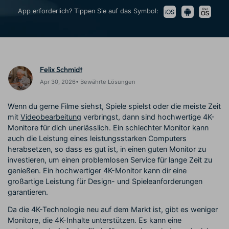
Trends
Prompts – schnell ähnliche
fortgeschrittene
App erforderlich? Tippen Sie auf das Symbol:
Kunden-Support
Videos erstellen
Videobearbeitungsfähigkeiten
KAUFEN
Anmelden
Über Uns
Bewertungen
Unsere Mission, Geschichte
Finden Sie mehr über Filmora
Kickstart Bootcamp
DIY-Spezialeffekte
und Kunden
Nachrichten und
Suchen
Felix Schmidt
Bewertungen
Lernen, ausdrücken und
Erfahren Sie, wie Sie einen
erweitern Sie Ihre
Spezialeffekt erzeugen
Apr 30, 2026• Bewährte Lösungen
Videobearbeitungs-
können
Fähigkeiten mit Filmora
Wenn du gerne Filme siehst, Spiele spielst oder die meiste Zeit
Kunden-Geschichten
Affiliate-Programm
mit
Videobearbeitung
verbringst, dann sind hochwertige 4K-
Erfahren Sie, wie unsere
Schalten Sie Partnerschaften
Monitore für dich unerlässlich. Ein schlechter Monitor kann
Kunden Erfolg haben
auf Unternehmensebene frei
auch die Leistung eines leistungsstarken Computers
Creator
Freunde-werben-
Monetarisierungs-
Programm
herabsetzen, so dass es gut ist, in einen guten Monitor zu
Programm
An Freunde empfehlen,
investieren, um einen problemlosen Service für lange Zeit zu
Monetarisieren Sie
Belohnungen erhalten
genießen. Ein hochwertiger 4K-Monitor kann dir eine
Ihren Einfluss mit Filmora
großartige Leistung für Design- und Spieleanforderungen
garantieren.
Blog
Da die 4K-Technologie neu auf dem Markt ist, gibt es weniger
Monitore, die 4K-Inhalte unterstützen. Es kann eine