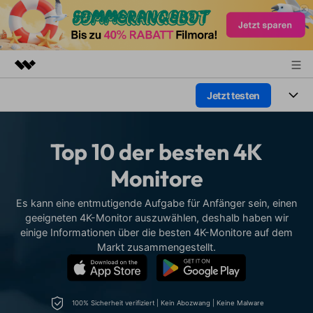
Jetzt testen
Top-Produkte
KI-gestützte digitale Kreativität
Produkte
Business
Dienstprogramme
Top 10 der besten 4K
Überblick
Plattformen
KI
Über uns
Monitore
Lösungen
Funktionen
Video/Foto
Presseraum
Lösungen
Es kann eine entmutigende Aufgabe für Anfänger sein, einen
Assets
geeigneten 4K-Monitor auszuwählen, deshalb haben wir
Audio
Soziale Medien
einige Informationen über die besten 4K-Monitore auf dem
Shop
Ressourcen
Markt zusammengestellt.
Text
Marketing & Business
Support
Hilfe-Center
Lifestyle & Spaß
Video-Prompts
Meisterkurs
Erste Schritte
100% Sicherheit verifiziert | Kein Abozwang | Keine Malware
Über
Über 100 heiße Video-
Beherrschen Sie