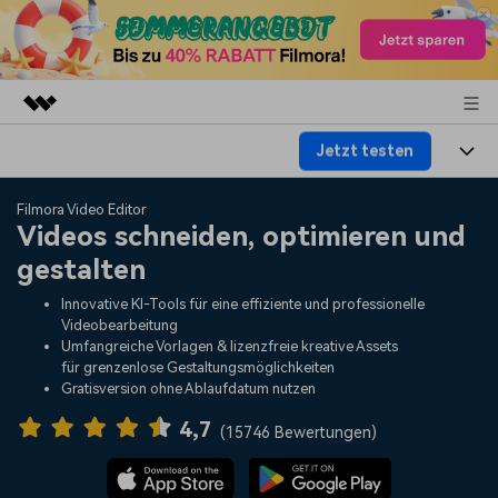
Jetzt testen
Top-Produkte
KI-gestützte digitale Kreativität
Produkte
Business
Filmora Video Editor
Dienstprogramme
Videos schneiden, optimieren und
Überblick
Plattformen
KI
gestalten
Über uns
Lösungen
Funktionen
Innovative KI-Tools für eine effiziente und professionelle
Video/Foto
Lösungen
Presseraum
Videobearbeitung
Assets
Umfangreiche Vorlagen & lizenzfreie kreative Assets
Audio
für grenzenlose Gestaltungsmöglichkeiten
Soziale Medien
Ressourcen
Shop
Gratisversion ohne Ablaufdatum nutzen
Text
Marketing & Business
4,7
Hilfe-Center
Support
(
15746 Bewertungen
)
Lifestyle & Spaß
Video-Prompts
Meisterkurs
Über 100 heiße Video-
Beherrschen Sie