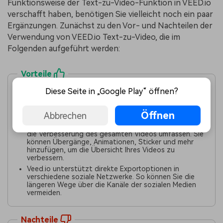
Funktionsweise der Text-zu-Video-Funktion in VEED.io
verschafft haben, benötigen Sie vielleicht noch ein paar
Ergänzungen. Zunächst zu den Vor- und Nachteilen der
Verwendung von VEED.io Text-zu-Video,
die im
Folgenden aufgeführt werden:
Vorteile
Diese Seite in „Google Play“ öffnen?
VEED.io unterstützt eine Vielzahl von Dateiformaten.
Dies ermöglicht den Nutzern eine breitere Palette von
Optionen für die Videobearbeitung auf VEED.io.
Öffnen
Abbrechen
In VEED.io stehen Ihnen vielfältige
Bearbeitungsmöglichkeiten zur Verfügung, die auch
die Verbesserung des gesamten Videos umfassen. Sie
können Übergänge, Animationen, Sticker und mehr
hinzufügen, um die Übersicht Ihres Videos zu
verbessern.
Veed.io unterstützt direkte Exportoptionen in
verschiedene soziale Netzwerke. So können Sie die
längeren Wege über die Kanäle der sozialen Medien
vermeiden.
Nachteile