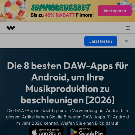
Jetzt testen
Top-Produkte
KI-gestützte digitale Kreativität
Produkte
Business
Dienstprogramme
Die 8 besten DAW-Apps für
Überblick
Plattformen
KI
Über uns
Android, um Ihre
Lösungen
Funktionen
Musikproduktion zu
Video/Foto
Presseraum
Lösungen
Assets
beschleunigen [2026]
Audio
Soziale Medien
Shop
Ressourcen
Text
Die DAW-App ist wichtig für die Verwendung auf Android. In
Marketing & Business
Support
diesem Artikel lernen Sie die 8 besten DAW-Apps für Android
Hilfe-Center
im Jahr 2026 kennen. Werfen Sie einen Blick darauf!
Lifestyle & Spaß
Video-Prompts
Meisterkurs
Erste Schritte
Über
Über 100 heiße Video-
Beherrschen Sie