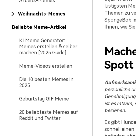
Arbeits-Memes
lustigsten Me
Themen zu ve
Weihnachts-Memes
SpongeBob imit
Ihnen, wie Sie
Beliebte Meme-Artikel
KI Meme Generator:
Memes erstellen & selber
Mache
machen [2025 Guide]
Spott
Meme-Videos erstellen
Die 10 besten Memes in
Aufmerksamk
2025
persönliche u
Genehmigung d
Geburtstag GIF Meme
ist es ratsam,
beziehen.
20 beliebteste Memes auf
Reddit und Twitter
Es gibt Hund
schnell einen 