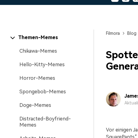
Monetarisieren Sie
An Freunde
Ihren Einfluss mit Filmora
Belohnungen
Filmora
Blog
Themen-Memes
Chikawa-Memes
Spott
Genera
Hello-Kitty-Memes
Horror-Memes
Spongebob-Memes
Jame
Aktual
Doge-Memes
Distracted-Boyfriend-
Memes
Vor einigen J
SquarePants“ m