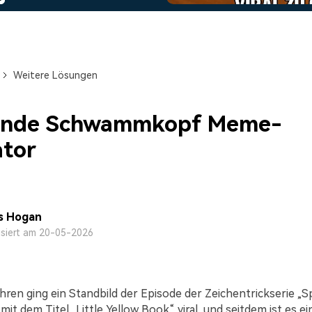
Alle Produkte ansehen
Mehr 
 empfehlen,
Kostenloser Download
Kostenloser Download
 erhalten
Kostenloser Download
Weitere Lösungen
Kostenloser Download
ende Schwammkopf Meme-
tor
s Hogan
isiert am 20-05-2026
ahren ging ein Standbild der Episode der Zeichentrickserie 
it dem Titel „Little Yellow Book“ viral, und seitdem ist es ei