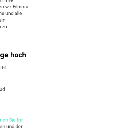
f Ihre
n wir Filmora
e und alle
ein
 zu
age hoch
IFs
oad
nen Sie Ihr
ken und der