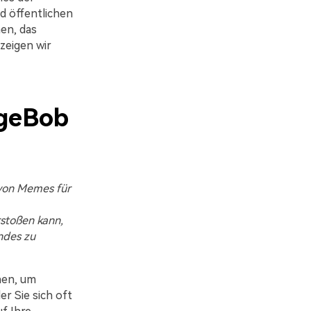
d öffentlichen
en, das
 zeigen wir
ngeBob
g von Memes für
stoßen kann,
andes zu
nen, um
er Sie sich oft