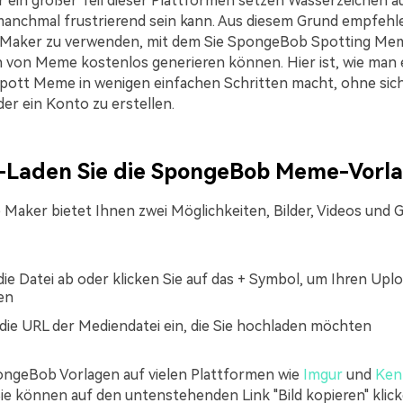
r ein großer Teil dieser Plattformen setzen Wasserzeichen au
nchmal frustrierend sein kann. Aus diesem Grund empfehle
Maker zu verwenden, mit dem Sie SpongeBob Spotting Mem
 von Meme kostenlos generieren können. Hier ist, wie man 
ott Meme in wenigen einfachen Schritten macht, ohne sich
der ein Konto zu erstellen.
1-Laden Sie die SpongeBob Meme-Vorl
Maker bietet Ihnen zwei Möglichkeiten, Bilder, Videos und G
die Datei ab oder klicken Sie auf das + Symbol, um Ihren Upl
en
die URL der Mediendatei ein, die Sie hochladen möchten
ongeBob Vorlagen auf vielen Plattformen wie
Imgur
und
Ken
Sie können auf den untenstehenden Link "Bild kopieren" klic