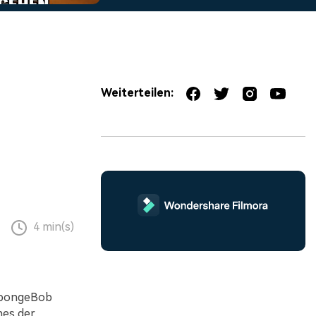
erfahren 👉
Weiterteilen:
4 min(s)
„SpongeBob
nes der