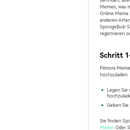
befinden, abe
Memes, was ma
Online Meme 
anderen Arten
SpongeBob Sp
registrieren o
Schritt 
Filmora Meme 
hochzuladen.
Legen Sie 
hochzulad
Geben Sie 
Sie finden Sp
Meme
. Oder 