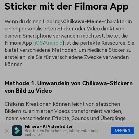
Sticker mit der Filmora App
Wenn du deinen Lieblings
Chiikawa-Meme-
charakter in
einen personalisierten Sticker oder Video direkt von
deinem Smartphone verwandeln möchtest, bietet die
Filmora App [
iOS
/
Android
] ist die perfekte Ressource. Sie
bietet verschiedene Methoden, um niedliche Sticker zu
erstellen, die Sie für verschiedene Zwecke verwenden
können.
Methode 1. Umwandeln von Chiikawa-Stickern
von Bild zu Video
Chiikaras Kreationen können leicht von statischen
Bildern zu animierten Videos transformiert werden,
indem verschiedene Effekte, Sounds und Übergänge
hinzugefügt werden. Im folgenden Abschnitt finden Sie
Filmora - KI Video Editor
ÖFFNEN
Bearbeiten Sie schneller, intelligenter und
eine Schritt-für-Schritt-Anleitung, die Ihnen hilft,
einfacher!