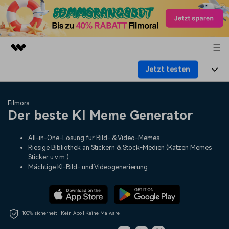
Jetzt testen
Top-Produkte
KI-gestützte digitale Kreativität
Produkte
Business
Filmora
Dienstprogramme
Der beste KI Meme Generator
Überblick
Plattformen
KI
Über uns
Lösungen
All-in-One-Lösung für Bild- & Video-Memes
Funktionen
Video/Foto
Lösungen
Presseraum
Riesige Bibliothek an Stickern & Stock-Medien (Katzen Memes
Sticker u.v.m.)
Assets
Audio
Mächtige KI-Bild- und Videogenerierung
Soziale Medien
Ressourcen
Shop
Text
Marketing & Business
Hilfe-Center
Support
Lifestyle & Spaß
100% sicherheit | Kein Abo | Keine Malware
Video-Prompts
Meisterkurs
Erste Schritte
Über
Über 100 heiße Video-
Beherrschen Sie