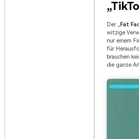
„TikTo
Der „
Fat Fac
witzige Verw
nur einem Fi
für Herausfo
brauchen kei
die ganze A