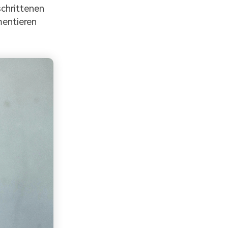
schrittenen
mentieren