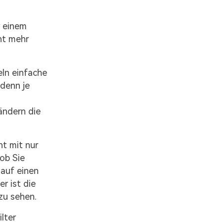
r einem
ht mehr
eln einfache
 denn je
ändern die
ht mit nur
 ob Sie
 auf einen
r ist die
 zu sehen.
lter