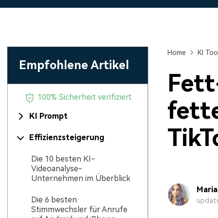
Monetarisieren Sie
An Freunde
Ihren Einfluss mit Filmora
Belohnungen
Home
KI Too
Empfohlene Artikel
Fett
100% Sicherheit verifiziert
fett
KI Prompt
Tik
Effizienzsteigerung
Die 10 besten KI-
Videoanalyse-
Unternehmen im Überblick
Mari
Die 6 besten
update
Stimmwechsler für Anrufe