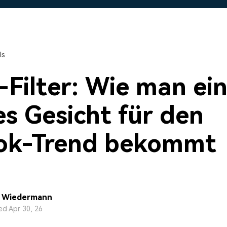
Alle Produkte ansehen
Mehr 
 empfehlen,
Kostenloser Download
Kostenloser Download
 erhalten
Kostenloser Download
ls
Kostenloser Download
-Filter: Wie man ei
es Gesicht für den
Tok-Trend bekommt
a Wiedermann
d Apr 30, 26