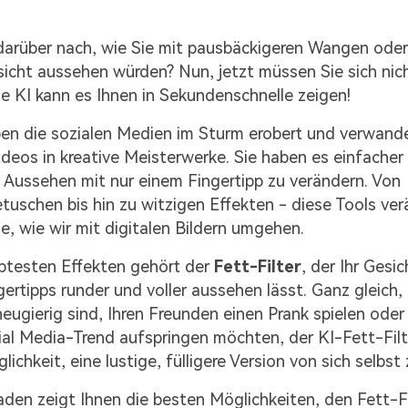
darüber nach, wie Sie mit pausbäckigeren Wangen ode
icht aussehen würden? Nun, jetzt müssen Sie sich nic
e KI kann es Ihnen in Sekundenschnelle zeigen!
ben die sozialen Medien im Sturm erobert und verwand
deos in kreative Meisterwerke. Sie haben es einfacher
 Aussehen mit nur einem Fingertipp zu verändern. Von
tuschen bis hin zu witzigen Effekten - diese Tools ver
e, wie wir mit digitalen Bildern umgehen.
btesten Effekten gehört der
Fett-Filter
, der Ihr Gesic
ertipps runder und voller aussehen lässt. Ganz gleich,
neugierig sind, Ihren Freunden einen Prank spielen oder
ial Media-Trend aufspringen möchten, der KI-Fett-Filte
ichkeit, eine lustige, fülligere Version von sich selbst
aden zeigt Ihnen die besten Möglichkeiten, den Fett-Fi