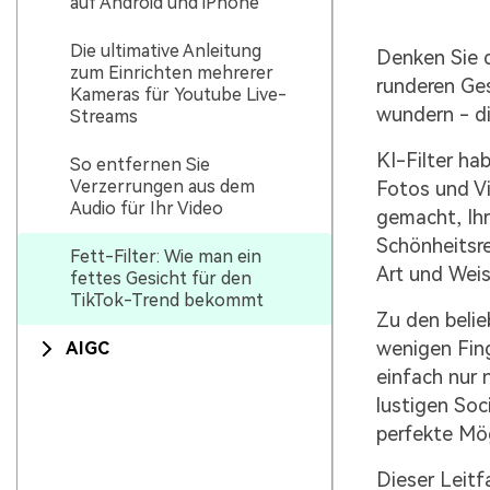
auf Android und iPhone
Die ultimative Anleitung
Denken Sie 
zum Einrichten mehrerer
runderen Ges
Kameras für Youtube Live-
wundern - di
Streams
KI-Filter ha
So entfernen Sie
Verzerrungen aus dem
Fotos und Vi
Audio für Ihr Video
gemacht, Ihr
Schönheitsre
Fett-Filter: Wie man ein
Art und Weis
fettes Gesicht für den
TikTok-Trend bekommt
Zu den belie
wenigen Fing
AIGC
einfach nur 
lustigen Soc
perfekte Mögl
Dieser Leitf