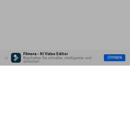
Filmora - KI Video Editor
ÖFFNEN
Bearbeiten Sie schneller, intelligenter und
einfacher!
Hero Produkte
Wondershare