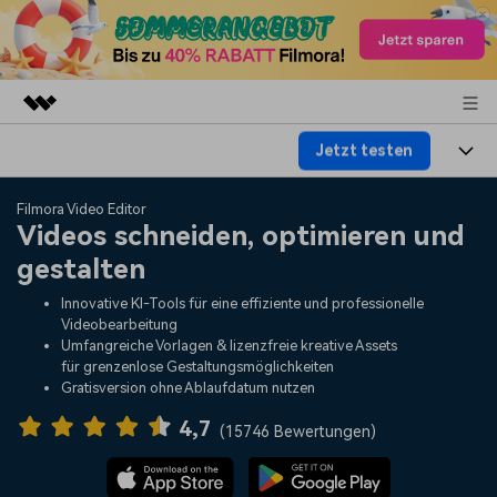
Jetzt testen
Top-Produkte
KI-gestützte digitale Kreativität
Produkte
Business
Filmora Video Editor
Dienstprogramme
Videos schneiden, optimieren und
Überblick
Plattformen
KI
gestalten
Über uns
Lösungen
Funktionen
Innovative KI-Tools für eine effiziente und professionelle
Video/Foto
Lösungen
Presseraum
Videobearbeitung
Assets
Umfangreiche Vorlagen & lizenzfreie kreative Assets
Audio
für grenzenlose Gestaltungsmöglichkeiten
Soziale Medien
Ressourcen
Shop
Gratisversion ohne Ablaufdatum nutzen
Text
Marketing & Business
4,7
Hilfe-Center
Support
(
15746 Bewertungen
)
Lifestyle & Spaß
Video-Prompts
Meisterkurs
Erste Schritte
Über
Über 100 heiße Video-
Beherrschen Sie