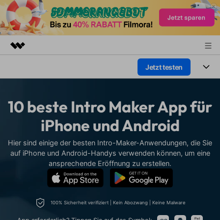
Jetzt testen
Top-Produkte
KI-gestützte digitale Kreativität
Produkte
Business
Dienstprogramme
10 beste Intro Maker App für
Überblick
Plattformen
KI
Über uns
iPhone und Android
Lösungen
Funktionen
Video/Foto
Presseraum
Lösungen
Hier sind einige der besten Intro-Maker-Anwendungen, die Sie
Assets
auf iPhone und Android-Handys verwenden können, um eine
Audio
Soziale Medien
ansprechende Eröffnung zu erstellen.
Shop
Ressourcen
Text
Marketing & Business
Support
Hilfe-Center
Lifestyle & Spaß
100% Sicherheit verifiziert | Kein Abozwang | Keine Malware
Video-Prompts
Meisterkurs
Erste Schritte
Über
Über 100 heiße Video-
Beherrschen Sie