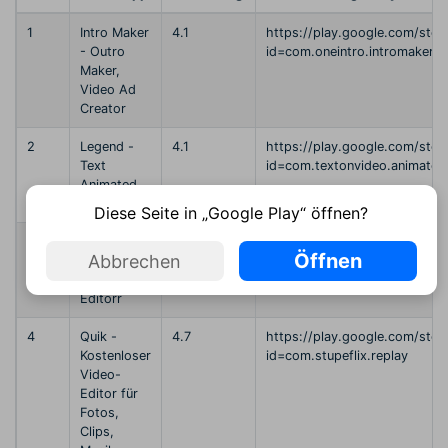
1
Intro Maker
4.1
https://play.google.com/stor
- Outro
id=com.oneintro.intromaker&
Maker,
Video Ad
Creator
2
Legend -
4.1
https://play.google.com/stor
Text
id=com.textonvideo.animated
Animated
Maker
Diese Seite in „Google Play“ öffnen?
3
Intro Maker
4.6
https://play.google.com/stor
Öffnen
Abbrechen
- Musik
id=com.ryzenrise.intromaker&
Intro Video
Editorr
4
Quik -
4.7
https://play.google.com/stor
Kostenloser
id=com.stupeflix.replay
Video-
Editor für
Fotos,
Clips,