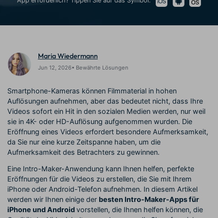
App erforderlich? Tippen Sie auf das Symbol:
Trends
Prompts – schnell ähnliche
fortgeschrittene
Kunden-Support
Videos erstellen
Videobearbeitungsfähigkeiten
KAUFEN
Anmelden
Über Uns
Bewertungen
Unsere Mission, Geschichte
Finden Sie mehr über Filmora
Kickstart Bootcamp
DIY-Spezialeffekte
Maria Wiedermann
und Kunden
Nachrichten und
Suchen
Bewertungen
Lernen, ausdrücken und
Erfahren Sie, wie Sie einen
Jun 12, 2026• Bewährte Lösungen
erweitern Sie Ihre
Spezialeffekt erzeugen
Videobearbeitungs-
können
Smartphone-Kameras können Filmmaterial in hohen
Fähigkeiten mit Filmora
Auflösungen aufnehmen, aber das bedeutet nicht, dass Ihre
Kunden-Geschichten
Affiliate-Programm
Videos sofort ein Hit in den sozialen Medien werden, nur weil
Erfahren Sie, wie unsere
Schalten Sie Partnerschaften
sie in 4K- oder HD-Auflösung aufgenommen wurden. Die
Kunden Erfolg haben
auf Unternehmensebene frei
Eröffnung eines Videos erfordert besondere Aufmerksamkeit,
Creator
Freunde-werben-
Monetarisierungs-
Programm
da Sie nur eine kurze Zeitspanne haben, um die
Programm
An Freunde empfehlen,
Aufmerksamkeit des Betrachters zu gewinnen.
Monetarisieren Sie
Belohnungen erhalten
Ihren Einfluss mit Filmora
Eine Intro-Maker-Anwendung kann Ihnen helfen, perfekte
Eröffnungen für die Videos zu erstellen, die Sie mit Ihrem
iPhone oder Android-Telefon aufnehmen. In diesem Artikel
Blog
werden wir Ihnen einige der
besten Intro-Maker-Apps für
iPhone und Android
vorstellen, die Ihnen helfen können, die