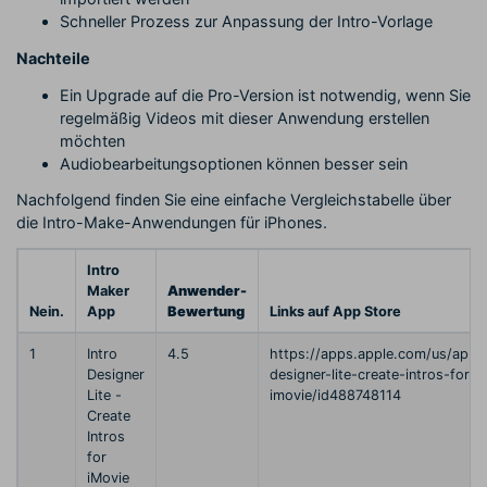
Schneller Prozess zur Anpassung der Intro-Vorlage
Nachteile
Ein Upgrade auf die Pro-Version ist notwendig, wenn Sie
regelmäßig Videos mit dieser Anwendung erstellen
möchten
Audiobearbeitungsoptionen können besser sein
Nachfolgend finden Sie eine einfache Vergleichstabelle über
die Intro-Make-Anwendungen für iPhones.
Intro
Maker
Anwender-
Nein.
App
Bewertung
Links auf App Store
1
Intro
4.5
https://apps.apple.com/us/app/i
Designer
designer-lite-create-intros-for-
Lite -
imovie/id488748114
Create
Intros
for
iMovie