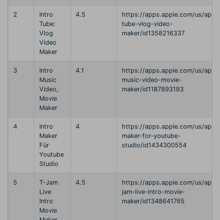
2
Intro
4.5
https://apps.apple.com/us/app/i
Tube:
tube-vlog-video-
Vlog
maker/id1358216337
Video
Maker
3
Intro
4.1
https://apps.apple.com/us/app/i
Music
music-video-movie-
Video,
maker/id1187893193
Movie
Maker
4
Intro
4
https://apps.apple.com/us/app/i
Maker
maker-for-youtube-
Für
studio/id1434300554
Youtube
Studio
5
T-Jam
4.5
https://apps.apple.com/us/app/
Live
jam-live-intro-movie-
Intro
maker/id1348641765
Movie
Maker