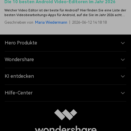
Die 10 besten Android Video-Editoren im Jahr 2026
Welcher Video Editor ist der beste für Android? Hier finden Sie eine Liste der
besten Videobearbeitungs-Apps für Android, auf die Sie im Jahr 2026 achten
sollten - in keiner bestimmten Reihenfolge.
Geschrieben von
Maria Wiedermann
|
2026-06-12 14:18:18
Hero Produkte
Wondershare
KI entdecken
Hilfe-Center