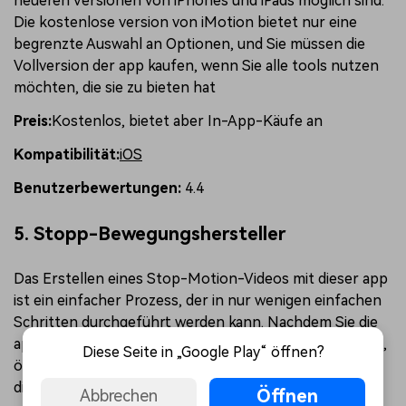
neueren Versionen von iPhones und iPads möglich sind.
Die kostenlose version von iMotion bietet nur eine
begrenzte Auswahl an Optionen, und Sie müssen die
Vollversion der app kaufen, wenn Sie alle tools nutzen
möchten, die sie zu bieten hat
Preis:
Kostenlos, bietet aber In-App-Käufe an
Kompatibilität:
iOS
Benutzerbewertungen:
4.4
5. Stopp-Bewegungshersteller
Das Erstellen eines Stop-Motion-Videos mit dieser app
ist ein einfacher Prozess, der in nur wenigen einfachen
Schritten durchgeführt werden kann. Nachdem Sie die
app gestartet und auf die Schaltfläche Erstellen tippen,
Diese Seite in „Google Play“ öffnen?
öffnet sich die Kamera des Geräts und Sie müssen nur
die Kamera-Taste drücken, wenn Sie ein neues Bild
Öffnen
Abbrechen