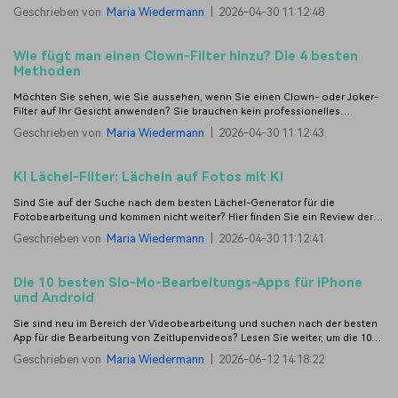
Sie Ihren Traumjob bekommen.
Geschrieben von
Maria Wiedermann
|
2026-04-30 11:12:48
Wie fügt man einen Clown-Filter hinzu? Die 4 besten
Methoden
Möchten Sie sehen, wie Sie aussehen, wenn Sie einen Clown- oder Joker-
Filter auf Ihr Gesicht anwenden? Sie brauchen kein professionelles
Fachwissen und können ganz einfach einen Clown-Filter verwenden, mit
Geschrieben von
Maria Wiedermann
|
2026-04-30 11:12:43
dem Sie mit nur einem Klick einen Joker- oder Kronen-Look kreieren
können.
KI Lächel-Filter: Lächeln auf Fotos mit KI
Sind Sie auf der Suche nach dem besten Lächel-Generator für die
Fotobearbeitung und kommen nicht weiter? Hier finden Sie ein Review der
besten KI-Lächel-Generatoren, die Sie verwenden können.
Geschrieben von
Maria Wiedermann
|
2026-04-30 11:12:41
Die 10 besten Slo-Mo-Bearbeitungs-Apps für iPhone
und Android
Sie sind neu im Bereich der Videobearbeitung und suchen nach der besten
App für die Bearbeitung von Zeitlupenvideos? Lesen Sie weiter, um die 10
besten Tools zur Bearbeitung von Slow-Mo-Videos für Android und iPhone
Geschrieben von
Maria Wiedermann
|
2026-06-12 14:18:22
zu finden.