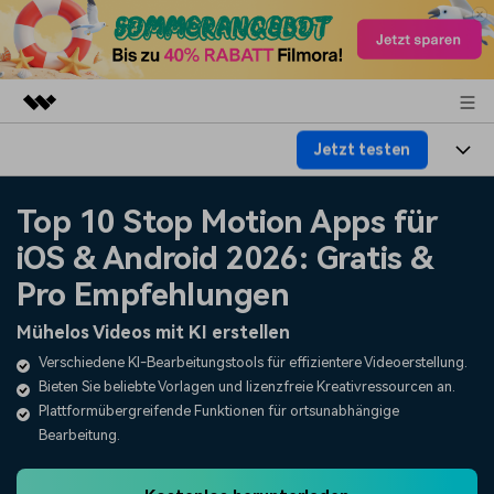
Jetzt testen
Top-Produkte
KI-gestützte digitale Kreativität
Produkte
Business
Top 10 Stop Motion Apps für
Dienstprogramme
Überblick
iOS & Android 2026: Gratis &
Plattformen
KI
Über uns
Lösungen
Pro Empfehlungen
Funktionen
Video/Foto
Lösungen
Presseraum
Mühelos Videos mit KI erstellen
Assets
Audio
Verschiedene KI-Bearbeitungstools für effizientere Videoerstellung.
Soziale Medien
Ressourcen
Shop
Bieten Sie beliebte Vorlagen und lizenzfreie Kreativressourcen an.
Text
Marketing & Business
Plattformübergreifende Funktionen für ortsunabhängige
Hilfe-Center
Support
Bearbeitung.
Lifestyle & Spaß
Video-Prompts
Meisterkurs
Erste Schritte
Über
Über 100 heiße Video-
Beherrschen Sie