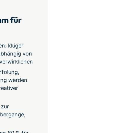
mm für
n: klüger
nabhängig von
verwirklichen
folung,
ung werden
reativer
 zur
Übergange,
ber 80 % für