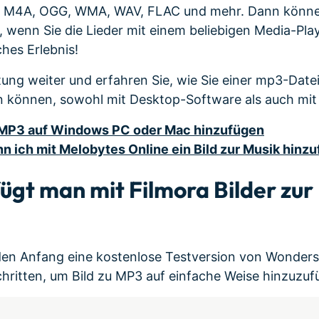
3, M4A, OGG, WMA, WAV, FLAC und mehr. Dann können
n, wenn Sie die Lieder mit einem beliebigen Media-Pla
ches Erlebnis!
tung weiter und erfahren Sie, wie Sie einer mp3-Datei
en können, sowohl mit Desktop-Software als auch mi
zu MP3 auf Windows PC oder Mac hinzufügen
ann ich mit Melobytes Online ein Bild zur Musik hinz
 fügt man mit Filmora Bilder zur
 den Anfang eine kostenlose Testversion von Wonder
chritten, um Bild zu MP3 auf einfache Weise hinzuzuf