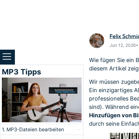
Monetarisieren Sie
An Freun
Ihren Einfluss mit Filmora
Belohnun
Felix Schmi
Jun 12, 2026
Wie fügen Sie ein 
diesem Artikel zei
MP3 Tipps
Wir müssen zugeben
Ein einzigartiges A
professionelles Be
sind). Während ei
Hinzufügen von Bi
durch seine Einfach
1. MP3-Dateien bearbeiten
-