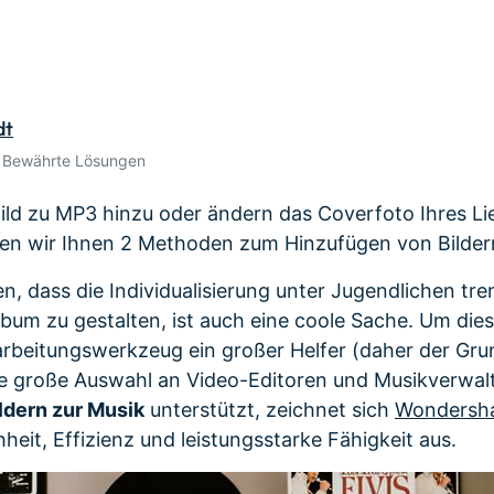
Alle Produkte ansehen
de empfehlen,
Meh
Kostenloser Download
Kostenloser Download
gen erhalten
Kostenloser Download
dt
Kostenloser Download
• Bewährte Lösungen
Bild zu MP3 hinzu oder ändern das Coverfoto Ihres Li
gen wir Ihnen 2 Methoden zum Hinzufügen von Bilder
, dass die Individualisierung unter Jugendlichen tre
lbum zu gestalten, ist auch eine coole Sache. Um dies
arbeitungswerkzeug ein großer Helfer (daher der Gru
ne große Auswahl an Video-Editoren und Musikverwa
ldern zur Musik
unterstützt, zeichnet sich
Wondersha
heit, Effizienz und leistungsstarke Fähigkeit aus.