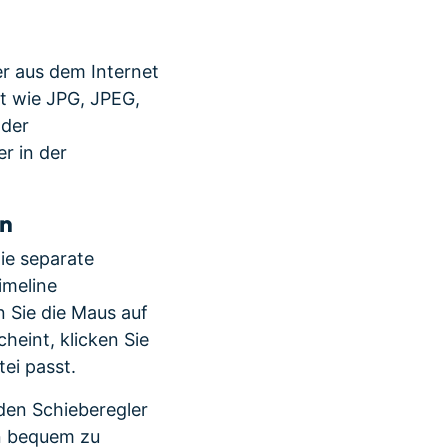
er aus dem Internet
t wie JPG, JPEG,
 der
r in der
en
ie separate
imeline
n Sie die Maus auf
heint, klicken Sie
tei passt.
 den Schieberegler
on bequem zu