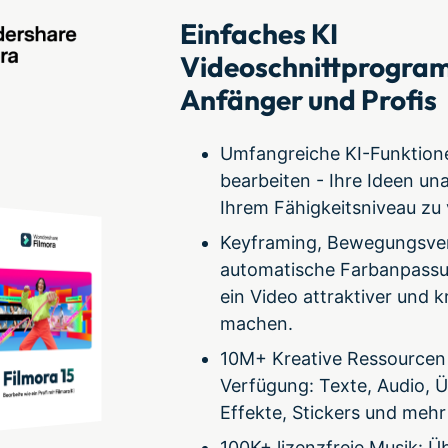
Einfaches KI
Videoschnittprogra
Anfänger und Profis
Umfangreiche KI-Funktione
bearbeiten - Ihre Ideen u
Ihrem Fähigkeitsniveau zu 
Keyframing, Bewegungsver
automatische Farbanpass
ein Video attraktiver und k
machen.
10M+ Kreative Ressourcen
Verfügung: Texte, Audio, 
Effekte, Stickers und mehr
100K+ lizenzfreie Musik: Ü