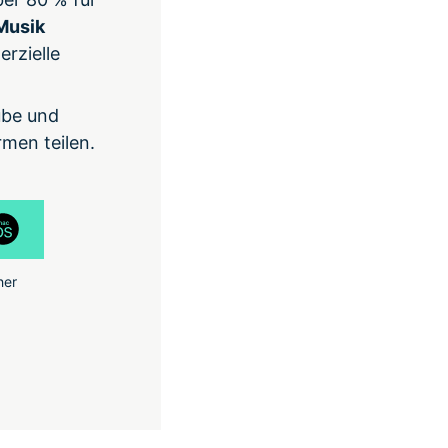
Musik
rzielle
ube und
men teilen.
her