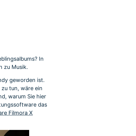
r erfahren 👉
eblingsalbums? In
n zu Musik.
ndy geworden ist.
 zu tun, wäre ein
nd, warum Sie hier
ltungssoftware das
re Filmora X