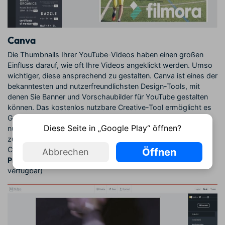
Canva
Die Thumbnails Ihrer YouTube-Videos haben einen großen
Einfluss darauf, wie oft Ihre Videos angeklickt werden. Umso
wichtiger, diese ansprechend zu gestalten. Canva ist eines der
bekanntesten und nutzerfreundlichsten Design-Tools, mit
denen Sie Banner und Vorschaubilder für YouTube gestalten
können. Das kostenlos nutzbare Creative-Tool ermöglicht es
Grafiken mit Texten und anderen Elementen in
Diese Seite in „Google Play“ öffnen?
nutzerdefinierten Größen zu erstellen und diese anschließend
zu exportieren.
Canva: https://www.canva.com/
Öffnen
Abbrechen
Preis:
Kostenlos (kostenpflichtige Premium-Variante
verfügbar)