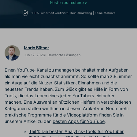
Trends
Kostenlos testen >>
Prompts – schnell ähnliche
fortgeschrittene
Kunden-Support
Videos erstellen
Videobearbeitungsfähigkeiten
100% Sicherheit verifiziert | Kein Abozwang | Keine Malware
KAUFEN
Anmelden
Über Uns
Bewertungen
Unsere Mission, Geschichte
Finden Sie mehr über Filmora
Kickstart Bootcamp
DIY-Spezialeffekte
und Kunden
Nachrichten und
Suchen
Bewertungen
Lernen, ausdrücken und
Erfahren Sie, wie Sie einen
erweitern Sie Ihre
Spezialeffekt erzeugen
Mario Bütner
Videobearbeitungs-
können
Jun 12, 2026• Bewährte Lösungen
Fähigkeiten mit Filmora
Kunden-Geschichten
Affiliate-Programm
Einen YouTube-Kanal zu managen beinhaltet mehr Aufgaben,
Erfahren Sie, wie unsere
Schalten Sie Partnerschaften
als man vielleicht zunächst annimmt. So sollte man z.B. immer
Kunden Erfolg haben
auf Unternehmensebene frei
ein Auge auf die Nutzer-Statistiken, Einnahmen und die
Creator
Freunde-werben-
Monetarisierungs-
Programm
neuesten Trends haben. Zum Glück gibt es Hilfe in Form von
Programm
An Freunde empfehlen,
Tools, die das Leben eines jeden YouTubers einfacher
Monetarisieren Sie
Belohnungen erhalten
machen. Eine Auswahl an nützlichen Helfern in verschiedenen
Ihren Einfluss mit Filmora
Kategorien stellen wir Ihnen in diesem Artikel vor. Noch mehr
praktische Programme für die Videoplattform finden Sie in
Blog
unserem Artikel zu den
besten Apps für YouTube
.
Teil 1: Die besten Analytics-Tools für YouTuber