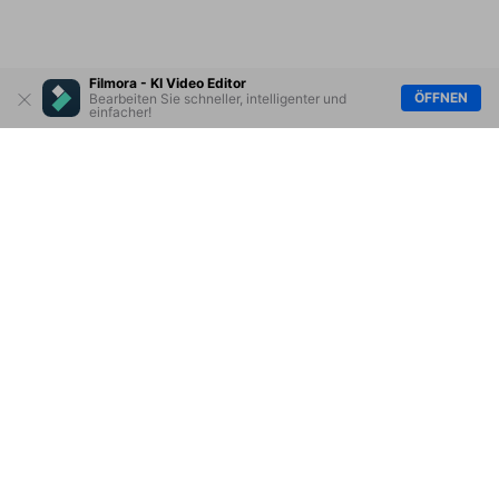
Filmora - KI Video Editor
ÖFFNEN
Bearbeiten Sie schneller, intelligenter und
einfacher!
Hero Produkte
Wondershare
KI entdecken
Hilfe-Center