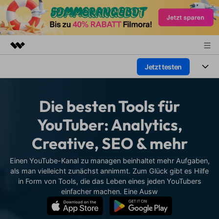
Jetzt testen
Top-Produkte
KI-gestützte digitale Kreativität
Produkte
Business
Dienstprogramme
Die besten Tools für
Überblick
Plattformen
KI
Über uns
YouTuber: Analytics,
Lösungen
Funktionen
Creative, SEO & mehr
Video/Foto
Presseraum
Lösungen
Assets
Audio
Einen YouTube-Kanal zu managen beinhaltet mehr Aufgaben,
Soziale Medien
Shop
Ressourcen
als man vielleicht zunächst annimmt. Zum Glück gibt es Hilfe
Text
in Form von Tools, die das Leben eines jeden YouTubers
Marketing & Business
Support
Hilfe-Center
einfacher machen. Eine Ausw
Lifestyle & Spaß
Video-Prompts
Meisterkurs
Erste Schritte
Über
Über 100 heiße Video-
Beherrschen Sie