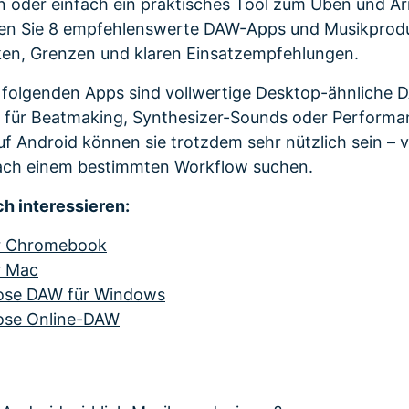
 oder einfach ein praktisches Tool zum Üben und Arr
nden Sie 8 empfehlenswerte DAW-Apps und Musikprodu
ken, Grenzen und klaren Einsatzempfehlungen.
e folgenden Apps sind vollwertige Desktop-ähnliche D
ls für Beatmaking, Synthesizer-Sounds oder Performa
f Android können sie trotzdem sehr nützlich sein – v
nach einem bestimmten Workflow suchen.
h interessieren:
r Chromebook
r Mac
lose DAW für Windows
lose Online-DAW