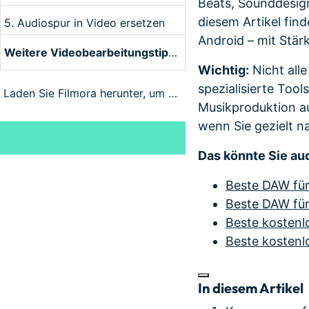
Beats, Sounddesign
diesem Artikel fi
5. Audiospur in Video ersetzen
Android – mit Stär
Weitere Videobearbeitungstipps entdecken
Wichtig:
Nicht all
spezialisierte Too
Laden Sie Filmora herunter, um Videos zu bearbeiten:
Musikproduktion au
wenn Sie gezielt 
Das könnte Sie auc
Beste DAW fü
Beste DAW fü
Beste kosten
Beste kosten
In diesem Artikel