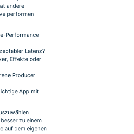
hat andere
ive performen
ive-Performance
kzeptabler Latenz?
er, Effekte oder
hrene Producer
lichtige App mit
auszuwählen.
h besser zu einem
ie auf dem eigenen