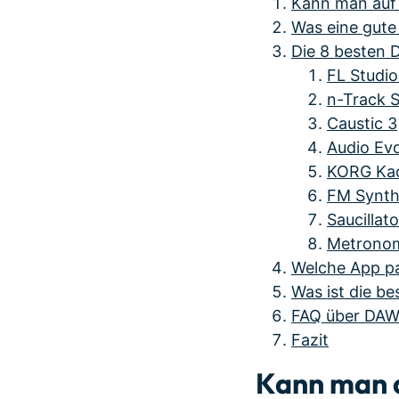
Kann man auf 
Was eine gut
Die 8 besten 
FL Studio
n-Track S
Caustic 3
Audio Evo
KORG Kaos
FM Synth
Saucillato
Metrono
Welche App pa
Was ist die b
FAQ über DAW
Fazit
Kann man a