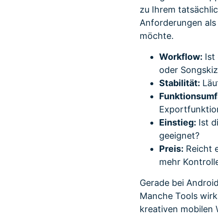
zu Ihrem tatsächli
Anforderungen als
möchte.
Workflow:
Ist
oder Songski
Stabilität:
Läuf
Funktionsumf
Exportfunkti
Einstieg:
Ist d
geeignet?
Preis:
Reicht e
mehr Kontroll
Gerade bei Android
Manche Tools wirke
kreativen mobilen 