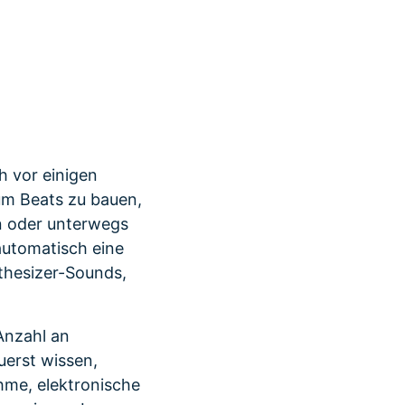
r erfahren 👉
h vor einigen
um Beats zu bauen,
n oder unterwegs
automatisch eine
thesizer-Sounds,
 Anzahl an
uerst wissen,
hme, elektronische