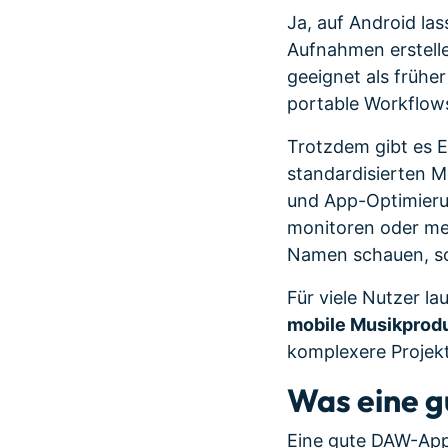
Ja, auf Android la
Aufnahmen erstelle
geeignet als frühe
portable Workflow
Trotzdem gibt es 
standardisierten M
und App-Optimierun
monitoren oder meh
Namen schauen, son
Für viele Nutzer la
mobile Musikproduk
komplexere Projekt
Was eine 
Eine gute DAW-App 