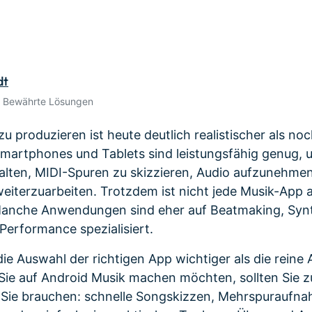
Alle Produkte ansehen
de empfehlen,
Meh
Kostenloser Download
Kostenloser Download
gen erhalten
Kostenloser Download
dt
Kostenloser Download
• Bewährte Lösungen
u produzieren ist heute deutlich realistischer als noc
martphones und Tablets sind leistungsfähig genug, 
alten, MIDI-Spuren zu skizzieren, Audio aufzunehme
iterzuarbeiten. Trotzdem ist nicht jede Musik-App 
Manche Anwendungen sind eher auf Beatmaking, Syn
Performance spezialisiert.
ie Auswahl der richtigen App wichtiger als die reine
ie auf Android Musik machen möchten, sollten Sie z
Sie brauchen: schnelle Songskizzen, Mehrspuraufna