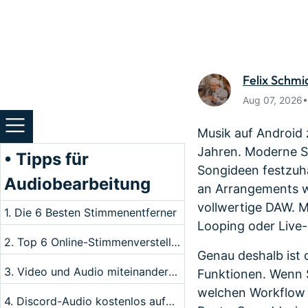
Monetarisieren Sie
An Freun
Ihren Einfluss mit Filmora
Belohnun
Felix Schmi
Aug 07, 2026
Musik auf Android z
Jahren. Moderne S
• Tipps für
Songideen festzuh
Audiobearbeitung
an Arrangements we
vollwertige DAW. 
1. Die 6 Besten Stimmenentferner
Looping oder Live-
2. Top 6 Online-Stimmenversteller
Genau deshalb ist d
3. Video und Audio miteinander verbinden
Funktionen. Wenn S
welchen Workflow 
4. Discord-Audio kostenlos aufnehmen