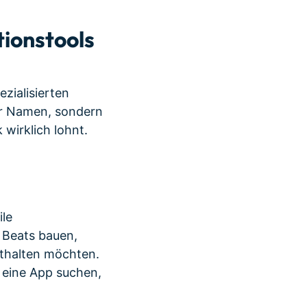
ionstools
zialisierten
er Namen, sondern
wirklich lohnt.
le
e Beats bauen,
sthalten möchten.
e eine App suchen,