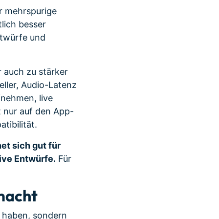
ar mehrspurige
lich besser
ntwürfe und
 auch zu stärker
ller, Audio-Latenz
fnehmen, live
t nur auf den App-
ibilität.
et sich gut für
ive Entwürfe.
Für
macht
n haben, sondern