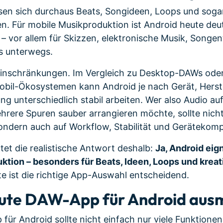
ssen sich durchaus Beats, Songideen, Loops und sog
n. Für mobile Musikproduktion ist Android heute deut
r – vor allem für Skizzen, elektronische Musik, Songe
s unterwegs.
Einschränkungen. Im Vergleich zu Desktop-DAWs oder
obil-Ökosystemen kann Android je nach Gerät, Herste
g unterschiedlich stabil arbeiten. Wer also Audio au
rere Spuren sauber arrangieren möchte, sollte nich
dern auch auf Workflow, Stabilität und Gerätekompat
utet die realistische Antwort deshalb:
Ja, Android eign
tion – besonders für Beats, Ideen, Loops und kreat
e ist die richtige App-Auswahl entscheidend.
gute DAW-App für Android aus
für Android sollte nicht einfach nur viele Funktione