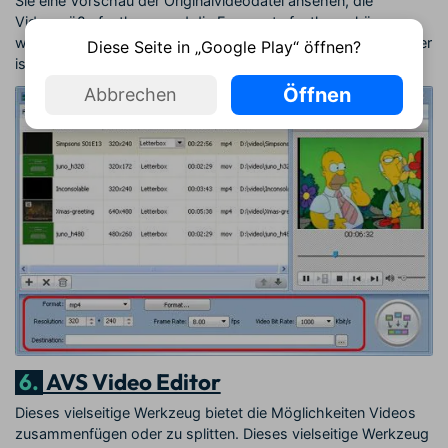
Sie eine Vorschau der Originalvideodatei ansehen, die
Videogröße festlegen und die Framerate festlegen können,
was unglaublich hilfreich für erfahrene und unerfahrene Nutzer
Diese Seite in „Google Play“ öffnen?
ist. ImTOO Video Joiner ist schnell und einfach.
Öffnen
Abbrechen
6.
AVS Video Editor
Dieses vielseitige Werkzeug bietet die Möglichkeiten Videos
zusammenfügen oder zu splitten. Dieses vielseitige Werkzeug