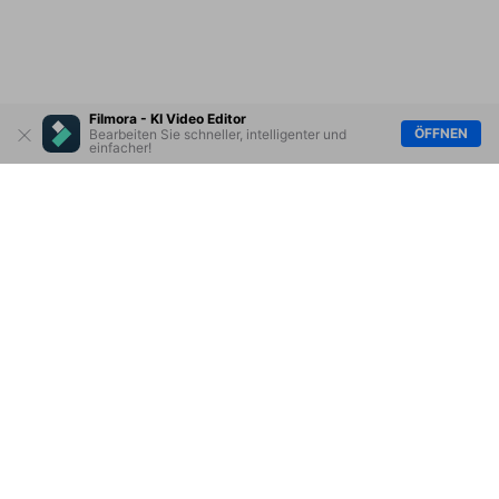
Filmora - KI Video Editor
ÖFFNEN
Bearbeiten Sie schneller, intelligenter und
einfacher!
Hero Produkte
Wondershare
KI entdecken
Hilfe-Center