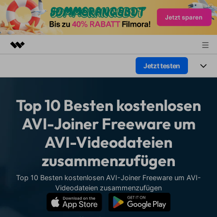
Jetzt testen
Top-Produkte
KI-gestützte digitale Kreativität
Produkte
Business
Dienstprogramme
Top 10 Besten kostenlosen
Überblick
Plattformen
KI
Über uns
AVI-Joiner Freeware um
Lösungen
Funktionen
AVI-Videodateien
Video/Foto
Presseraum
Lösungen
Assets
zusammenzufügen
Audio
Soziale Medien
Shop
Ressourcen
Text
Top 10 Besten kostenlosen AVI-Joiner Freeware um AVI-
Marketing & Business
Support
Videodateien zusammenzufügen
Hilfe-Center
Lifestyle & Spaß
Video-Prompts
Meisterkurs
Erste Schritte
Über
Über 100 heiße Video-
Beherrschen Sie