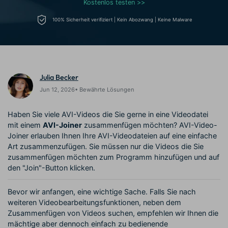
Trends
Kostenlos testen >>
Prompts – schnell ähnliche
fortgeschrittene
Kunden-Support
Videos erstellen
Videobearbeitungsfähigkeiten
100% Sicherheit verifiziert | Kein Abozwang | Keine Malware
KAUFEN
Anmelden
Über Uns
Bewertungen
Unsere Mission, Geschichte
Finden Sie mehr über Filmora
Kickstart Bootcamp
DIY-Spezialeffekte
und Kunden
Nachrichten und
Suchen
Bewertungen
Lernen, ausdrücken und
Erfahren Sie, wie Sie einen
Julia Becker
erweitern Sie Ihre
Spezialeffekt erzeugen
Videobearbeitungs-
können
Jun 12, 2026• Bewährte Lösungen
Fähigkeiten mit Filmora
Kunden-Geschichten
Affiliate-Programm
Haben Sie viele AVI-Videos die Sie gerne in eine Videodatei
Erfahren Sie, wie unsere
Schalten Sie Partnerschaften
mit einem
AVI-Joiner
zusammenfügen möchten? AVI-Video-
Kunden Erfolg haben
auf Unternehmensebene frei
Joiner erlauben Ihnen Ihre AVI-Videodateien auf eine einfache
Creator
Freunde-werben-
Monetarisierungs-
Programm
Art zusammenzufügen. Sie müssen nur die Videos die Sie
Programm
zusammenfügen möchten zum Programm hinzufügen und auf
An Freunde empfehlen,
Monetarisieren Sie
Belohnungen erhalten
den "Join"-Button klicken.
Ihren Einfluss mit Filmora
Bevor wir anfangen, eine wichtige Sache. Falls Sie nach
Blog
weiteren Videobearbeitungsfunktionen, neben dem
Zusammenfügen von Videos suchen, empfehlen wir Ihnen die
mächtige aber dennoch einfach zu bedienende