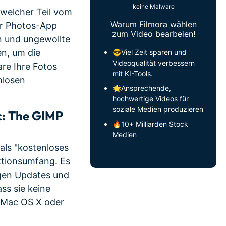
keine Malware
 welcher Teil vom
Warum Filmora wählen
er Photos-App
zum Video bearbeien!
n und ungewollte
n, um die
😎Viel Zeit sparen und
Videoqualität verbessern
are Ihre Fotos
mit KI-Tools.
nlosen
🌟Ansprechende,
hochwertige Videos für
soziale Medien produzieren
c: The GIMP
🔥10+ Milliarden Stock
Medien
 als "kostenloses
ktionsumfang. Es
egen Updates und
ss sie keine
 Mac OS X oder