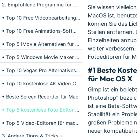
2. Empfohlene Programme für Mac
-
Sie wissen vielleic
MacOS ist, benutze
• Top 10 Free Videobearbeitungsprogramme für Mac
können Sie das Lic
• Top 10 Free Animations-Software für Mac/Windows
Stellen entfernen
Einzelheiten anzup
• Top 5 iMovie Alternativen für Mac
weiter verbessern
Fotoeditoren für M
• Top 5 Windows Movie Maker Alternativen für Mac
#1 Beste Kost
• Top 10 Vegas Pro Alternatives für Mac
für Mac OS X
• Top 10 kostenlose 4K Video Converter
Gimp ist ein belieb
• Beste Screen Recorder für Mac
Photoshop" bezeic
ist eine Beta-Soft
• Top 5 kostenlose Foto Editor für Mac
Stabilität ein Prob
großen Probleme m
• Top 5 Video-Editoren für macOS Sierra
neuer kompatibel is
3. Andere Tipps & Tricks
+