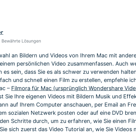
Alle Produkte ansehen
 empfehlen,
Mehr 
Kostenloser Download
n erhalten
Kostenloser Download
Kostenloser Download
er
Kostenloser Download
• Bewährte Lösungen
ahl an Bildern und Videos von Ihrem Mac mit andere
in einem persönlichen Video zusammenfassen. Auch we
 es sein, dass Sie es als schwer zu verwenden halte
nfach und schnell einen Film zu erstellen, empfehle i
ac –
Filmora für Mac (ursprünglich Wondershare Vide
t Sie Ihre eigenen Videos mit Bildern Musik und Effek
ann auf Ihrem Computer anschauen, per Email an Fre
nem sozialen Netzwerk posten oder auf eine DVD bre
nden Schritte durch, um zu erfahren, wie Sie einen Fi
Sie sich zuerst das Video Tutorial an, wie Sie Videos