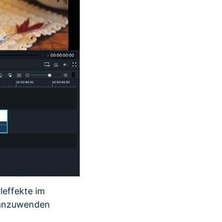
leffekte im
f anzuwenden