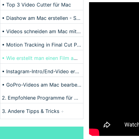
• Top 3 Video Cutter für Mac
• Diashow am Mac erstellen - So geht's
• Videos schneiden am Mac mit VLC
• Motion Tracking in Final Cut Pro verwenden
• Wie erstellt man einen Film am Mac
• Instagram-Intro/End-Video erstellen
• GoPro-Videos am Mac bearbeiten
2. Empfohlene Programme für Mac
+
3. Andere Tipps & Tricks
+