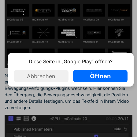
Diese Seite in „Google Play“ öffnen?
Öffnen
Nach dem Hinzufügen des Textfelds können Sie zum
Abbrechen
entsprechenden Abschnitt des FCPX-
Bewegungsverfolgungs-Plugins wechseln. Hier können Sie
den Übergang, die Bewegungsgeschwindigkeit, die Position
und andere Details festlegen, um das Textfeld in Ihrem Video
zu verfolgen.