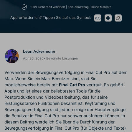
Prompts – schnell ähnliche
fortgeschrittene
100% Sicherheit verifiziert | Kein Abozwang | Keine Malware
Kunden-Support
Videos erstellen
Videobearbeitungsfähigkeiten
KAUFEN
Anmelden
App erforderlich? Tippen Sie auf das Symbol:
Über Uns
Bewertungen
Unsere Mission, Geschichte
Finden Sie mehr über Filmora
Kickstart Bootcamp
DIY-Spezialeffekte
und Kunden
Nachrichten und
Suchen
Bewertungen
Lernen, ausdrücken und
Erfahren Sie, wie Sie einen
erweitern Sie Ihre
Spezialeffekt erzeugen
Videobearbeitungs-
können
Leon Ackermann
Fähigkeiten mit Filmora
Apr 30, 2026• Bewährte Lösungen
Kunden-Geschichten
Affiliate-Programm
Erfahren Sie, wie unsere
Schalten Sie Partnerschaften
Verwenden der Bewegungsverfolgung in Final Cut Pro auf dem
Kunden Erfolg haben
auf Unternehmensebene frei
Mac. Wenn Sie ein Mac-Benutzer sind, sind Sie
Creator
Freunde-werben-
Monetarisierungs-
Programm
möglicherweise bereits mit
Final Cut Pro
vertraut. Es gehört
Programm
Apple und ist eines der beliebtesten Tools für die
An Freunde empfehlen,
Monetarisieren Sie
Belohnungen erhalten
Postproduktion und Videobearbeitung, das für seine
Ihren Einfluss mit Filmora
leistungsstarken Funktionen bekannt ist. Keyframing und
Bewegungsverfolgung sind jedoch einige der Hauptvorgänge,
Blog
die Benutzer in Final Cut Pro nur schwer ausführen können. In
diesem Beitrag werde ich Sie über die Durchführung der
Bewegungsverfolgung in Final Cut Pro (für Objekte und Texte)