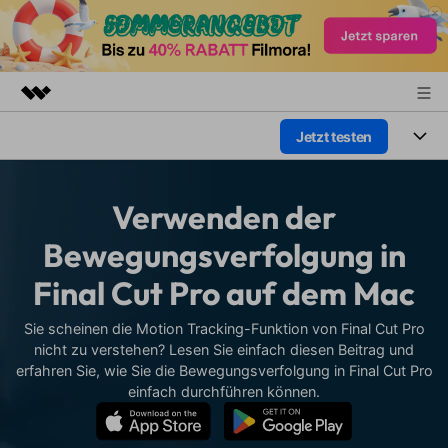
Jetzt testen
Top-Produkte
KI-gestützte digitale Kreativität
Produkte
Business
Dienstprogramme
Verwenden der
Überblick
Plattformen
KI
Über uns
Bewegungsverfolgung in
Lösungen
Funktionen
Final Cut Pro auf dem Mac
Video/Foto
Presseraum
Lösungen
Assets
Audio
Sie scheinen die Motion Tracking-Funktion von Final Cut Pro
Wer
Shop
Ressourcen
nicht zu verstehen? Lesen Sie einfach diesen Beitrag und
Text
erfahren Sie, wie Sie die Bewegungsverfolgung in Final Cut Pro
Video-Lösungen
Support
Hilfe-Center
einfach durchführen können.
Video-Prompts
Meisterkurs
Erste Schritte
Über
Über 100 heiße Video-
Beherrschen Sie