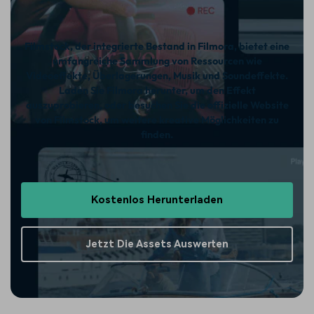
Filmstock, der integrierte Bestand in Filmora, bietet eine
umfangreiche Sammlung von Ressourcen wie
Videoeffekte, Überlagerungen, Musik und Soundeffekte.
Laden Sie Filmora herunter, um den Effekt
auszuprobieren, oder besuchen Sie die offizielle Website
von Filmstock, um weitere kreative Möglichkeiten zu
finden.
Kostenlos Herunterladen
Jetzt Die Assets Auswerten