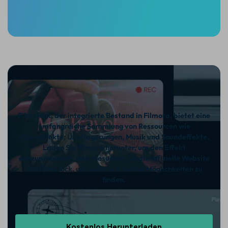
Filmstock, der integrierte Bestand in Filmora, bietet eine
umfangreiche Sammlung von Ressourcen wie
Videoeffekte, Überlagerungen, Musik und Soundeffekte.
Laden Sie Filmora herunter, um den Effekt
auszuprobieren, oder besuchen Sie die offizielle Website
von Filmstock, um weitere kreative Möglichkeiten zu
finden.
Kostenlos Herunterladen