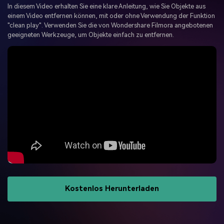
Trends
In diesem Video erhalten Sie eine klare Anleitung, wie Sie Objekte aus
Prompts – schnell ähnliche
fortgeschrittene
Kunden-Support
einem Video entfernen können, mit oder ohne Verwendung der Funktion
Videos erstellen
Videobearbeitungsfähigkeiten
"clean play". Verwenden Sie die von Wondershare Filmora angebotenen
KAUFEN
Anmelden
geeigneten Werkzeuge, um Objekte einfach zu entfernen.
Über Uns
Bewertungen
Unsere Mission, Geschichte
Finden Sie mehr über Filmora
Kickstart Bootcamp
DIY-Spezialeffekte
und Kunden
Nachrichten und
Suchen
Bewertungen
Lernen, ausdrücken und
Erfahren Sie, wie Sie einen
erweitern Sie Ihre
Spezialeffekt erzeugen
Videobearbeitungs-
können
Fähigkeiten mit Filmora
Kunden-Geschichten
Affiliate-Programm
Erfahren Sie, wie unsere
Schalten Sie Partnerschaften
Kunden Erfolg haben
auf Unternehmensebene frei
Creator
Freunde-werben-
Monetarisierungs-
Programm
Programm
An Freunde empfehlen,
Monetarisieren Sie
Belohnungen erhalten
Ihren Einfluss mit Filmora
Kostenlos Herunterladen
Blog