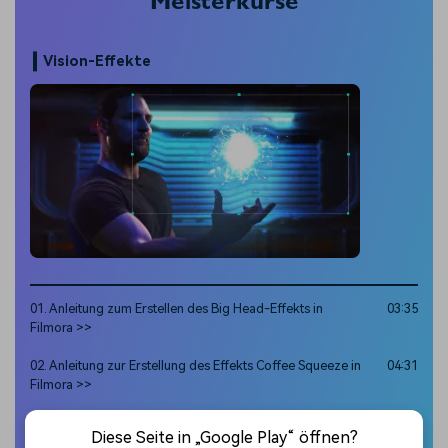
Meisterkurse
Vision-Effekte
01. Anleitung zum Erstellen des Big Head-Effekts in
03:35
Filmora >>
02. Anleitung zur Erstellung des Effekts Coffee Squeeze in
04:31
Filmora >>
03. Entfernen von Objekten aus einem Video mit oder ohne
Diese Seite in „Google Play“ öffnen?
Clean Play