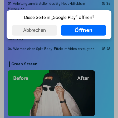
01. Anleitung zum Erstellen des Big Head-Effekts in
03:35
Filmora >>
Diese Seite in „Google Play“ öffnen?
02. Anleitung zur Erstellung des Effekts Coffee Squeeze in
04:31
Filmora >>
Öffnen
Abbrechen
03. Entfernen von Objekten aus einem Video mit oder ohne
Clean Play
04. Wie man einen Split-Body-Effekt im Video erzeugt >>
03:48
Green Screen