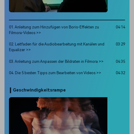
01. Anleitung zum Hinzufügen von Boris-Effekten zu
04:14
Filmora-Videos >>
02. Leitfaden für die Audiobearbeitung mit Kanälen und
03:29
Equalizer >>
03. Anleitung zum Anpassen der Bildraten in Filmora >>
04:35
04. Die 5 besten Tipps zum Bearbeiten von Videos >>
04:32
Geschwindigkeitsrampe