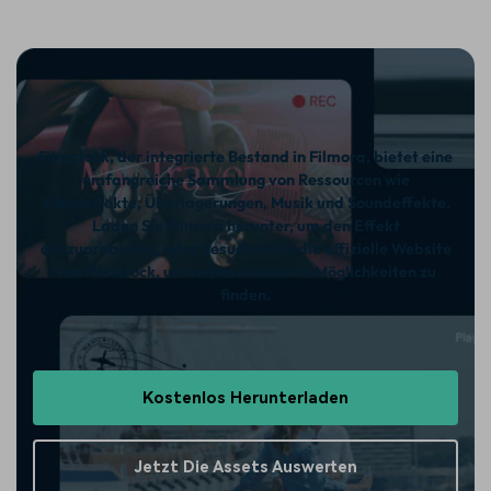
Filmstock, der integrierte Bestand in Filmora, bietet eine
umfangreiche Sammlung von Ressourcen wie
Videoeffekte, Überlagerungen, Musik und Soundeffekte.
Laden Sie Filmora herunter, um den Effekt
auszuprobieren, oder besuchen Sie die offizielle Website
von Filmstock, um weitere kreative Möglichkeiten zu
finden.
Kostenlos Herunterladen
Jetzt Die Assets Auswerten