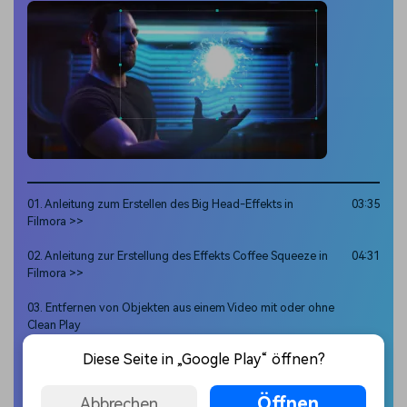
01. Anleitung zum Erstellen des Big Head-Effekts in
03:35
Filmora >>
02. Anleitung zur Erstellung des Effekts Coffee Squeeze in
04:31
Filmora >>
03. Entfernen von Objekten aus einem Video mit oder ohne
Clean Play
Diese Seite in „Google Play“ öffnen?
04. Wie man einen Split-Body-Effekt im Video erzeugt >>
03:48
Öffnen
Abbrechen