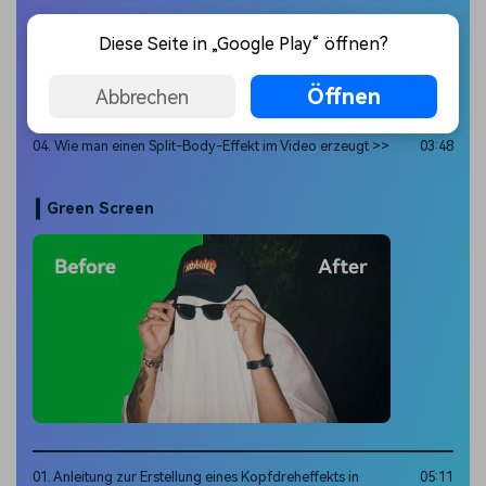
02. Anleitung zur Erstellung des Effekts Coffee Squeeze in
04:31
Diese Seite in „Google Play“ öffnen?
Filmora >>
03. Entfernen von Objekten aus einem Video mit oder ohne
Öffnen
Abbrechen
Clean Play
04. Wie man einen Split-Body-Effekt im Video erzeugt >>
03:48
Green Screen
01. Anleitung zur Erstellung eines Kopfdreheffekts in
05:11