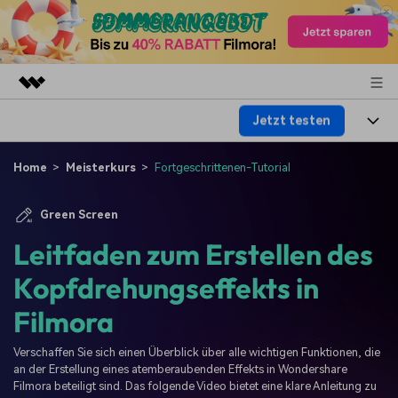
Jetzt testen
Top-Produkte
KI-gestützte digitale Kreativität
Produkte
Business
Home
Meisterkurs
Fortgeschrittenen-Tutorial
Dienstprogramme
Überblick
Plattformen
KI
Über uns
Green Screen
Lösungen
Funktionen
Leitfaden zum Erstellen des
Video/Foto
Lösungen
Presseraum
Assets
Kopfdrehungseffekts in
Audio
Soziale Medien
Ressourcen
Shop
Filmora
Text
Marketing & Business
Hilfe-Center
Support
Verschaffen Sie sich einen Überblick über alle wichtigen Funktionen, die
Lifestyle & Spaß
an der Erstellung eines atemberaubenden Effekts in Wondershare
Video-Prompts
Meisterkurs
Filmora beteiligt sind. Das folgende Video bietet eine klare Anleitung zu
Über 100 heiße Video-
Beherrschen Sie