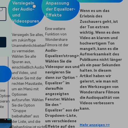
Versiegeln
Anpassung
der Audio-
der Equalizer-
Wenn es um das
und
Effekte
Erlebnis des
Videospuren
Zuschauers geht, ist
der Ton extrem
Eine weitere
wichtig. Wenn es dem
Funktion von
Versiegeln Sie alles,
Video an klarem und
Wondershare
um zukünftige
hochwertigem Ton
Filmora ist der
Unannehmlichkeiten
mangelt, kann es die
Audio-
zu vermeiden.
Aufmerksamkeit des
Equalizer/strong>.
Wählen Sie alle
Publikums nicht länger
Wählen Sie die
Spuren aus,
als ein paar Sekunden
Videospur aus und
einschließlich Audio
halten. In diesem
navigieren Sie
und Video, und
Artikel haben wir
dann zur Option “
klicken Sie mit der
gelernt, wie man mit
Equalizer” im
rechten Maustaste,
den Werkzeugen von
daraufhin
um ein Menü mit
line
Wondershare Filmora
angezeigten
Optionen
 Option
die Audioqualität von
Fenster. Wählen
aufzurufen. Wählen
pieren
Videos verbessern
Sie den “
Sie die Option
ste
kann.
Equalizer” aus der
"Gruppe
Dropdown-Liste,
beibehalten" aus
um verschiedene
der Liste, und die
Mehr anzeigen >>
Effekte auf den
Reihenfolge ist nicht