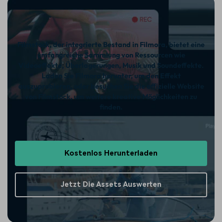
Filmstock, der integrierte Bestand in Filmora, bietet eine
umfangreiche Sammlung von Ressourcen wie
Videoeffekte, Überlagerungen, Musik und Soundeffekte.
Laden Sie Filmora herunter, um den Effekt
auszuprobieren, oder besuchen Sie die offizielle Website
von Filmstock, um weitere kreative Möglichkeiten zu
finden.
Kostenlos Herunterladen
Jetzt Die Assets Auswerten