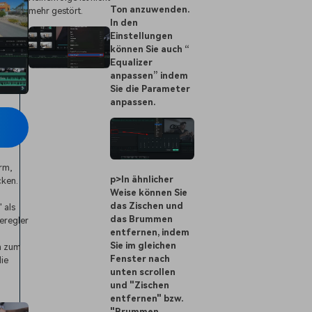
Ton anzuwenden.
mehr gestört.
In den
Einstellungen
können Sie auch “
Equalizer
anpassen” indem
Sie die Parameter
anpassen.
irm,
p>In ähnlicher
cken.
Weise können Sie
das Zischen und
 als
das Brummen
beregler
entfernen, indem
Sie im gleichen
m zum
Fenster nach
die
unten scrollen
n
und "Zischen
entfernen" bzw.
"Brummen