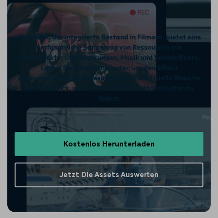
Filmstock, der integrierte Bestand in Filmora, bietet eine
umfangreiche Sammlung von Ressourcen wie
Videoeffekte, Überlagerungen, Musik und Soundeffekte.
Laden Sie Filmora herunter, um den Effekt
auszuprobieren, oder besuchen Sie die offizielle Website
von Filmstock, um weitere kreative Möglichkeiten zu
finden.
Kostenlos Herunterladen
Jetzt Die Assets Auswerten