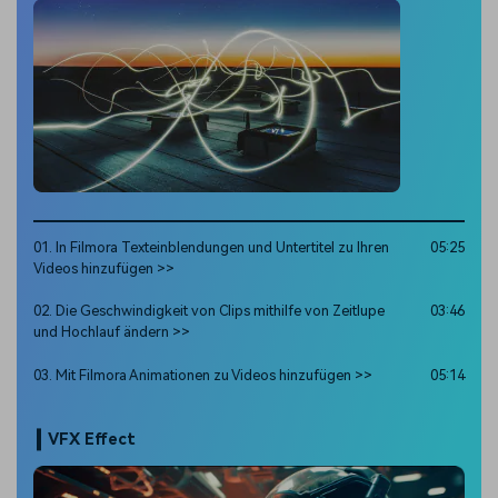
01. In Filmora Texteinblendungen und Untertitel zu Ihren
05:25
Videos hinzufügen >>
02. Die Geschwindigkeit von Clips mithilfe von Zeitlupe
03:46
und Hochlauf ändern >>
03. Mit Filmora Animationen zu Videos hinzufügen >>
05:14
VFX Effect