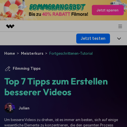
Jetzt testen
Top-Produkte
KI-gestützte digitale Kreativität
Produkte
Business
Home
Meisterkurs
Fortgeschrittenen-Tutorial
Dienstprogramme
Überblick
Plattformen
KI
Über uns
Filmming Tipps
Lösungen
Funktionen
Top 7 Tipps zum Erstellen
Video/Foto
Lösungen
Presseraum
Assets
besserer Videos
Audio
Soziale Medien
Ressourcen
Shop
Text
Marketing & Business
Julian
Hilfe-Center
Support
Lifestyle & Spaß
Video-Prompts
Meisterkurs
Um bessere Videos zu drehen, ist es immer am besten, sich auf einige
wesentliche Elemente zu konzentrieren, die den gesamten Prozess
Über 100 heiße Video-
Beherrschen Sie