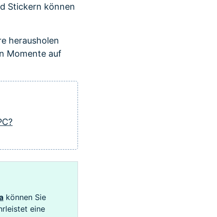
nd Stickern können
are herausholen
nen Momente auf
PC?
a
können Sie
rleistet eine