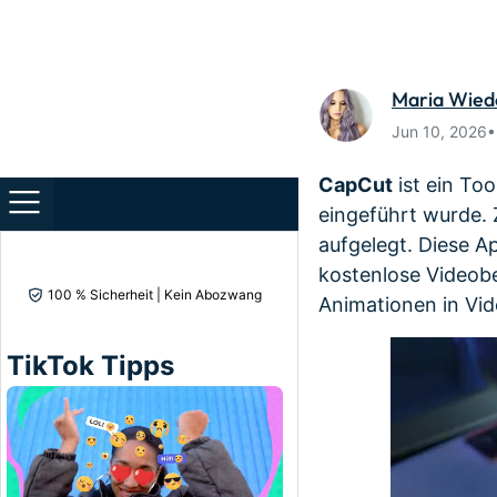
Monetarisieren Sie
An Freun
Ihren Einfluss mit Filmora
Belohnun
Maria Wie
Jun 10, 2026
CapCut
ist ein To
eingeführt wurde. 
aufgelegt. Diese A
kostenlose Videobe
100 % Sicherheit | Kein Abozwang
Animationen in Vid
TikTok Tipps