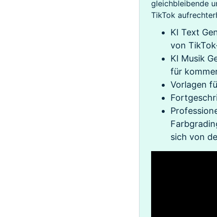
gleichbleibende u
TikTok aufrechte
KI Text Gen
von TikTok
KI Musik G
für kommer
Vorlagen fü
Fortgeschr
Profession
Farbgrading
sich von d