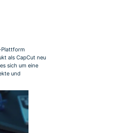
r erfahren 👉
-Plattform
ukt als CapCut neu
 es sich um eine
ekte und