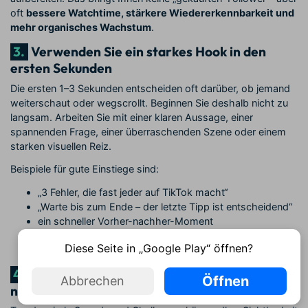
oft
bessere Watchtime, stärkere Wiedererkennbarkeit und
mehr organisches Wachstum
.
3.
Verwenden Sie ein starkes Hook in den
ersten Sekunden
Die ersten 1–3 Sekunden entscheiden oft darüber, ob jemand
weiterschaut oder wegscrollt. Beginnen Sie deshalb nicht zu
langsam. Arbeiten Sie mit einer klaren Aussage, einer
spannenden Frage, einer überraschenden Szene oder einem
starken visuellen Reiz.
Beispiele für gute Einstiege sind:
„3 Fehler, die fast jeder auf TikTok macht“
„Warte bis zum Ende – der letzte Tipp ist entscheidend“
ein schneller Vorher-nachher-Moment
eine starke Reaktion oder ein auffälliger Schnitt direkt zu
Diese Seite in „Google Play“ öffnen?
Beginn
4.
Nutzen Sie Trends, aber kopieren Sie sie
Öffnen
Abbrechen
nicht blind