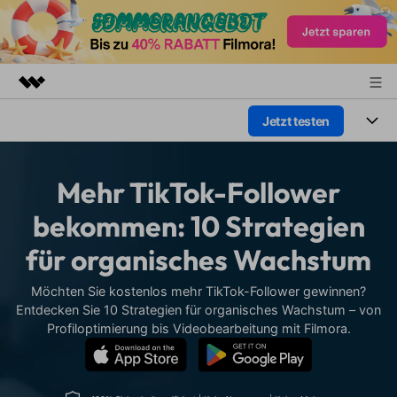
Jetzt testen
Top-Produkte
KI-gestützte digitale Kreativität
Produkte
Business
Dienstprogramme
Mehr TikTok-Follower
Überblick
Plattformen
KI
Über uns
bekommen: 10 Strategien
Lösungen
Funktionen
für organisches Wachstum
Video/Foto
Presseraum
Lösungen
Assets
Audio
Möchten Sie kostenlos mehr TikTok-Follower gewinnen?
Soziale Medien
Shop
Ressourcen
Entdecken Sie 10 Strategien für organisches Wachstum – von
Text
Profiloptimierung bis Videobearbeitung mit Filmora.
Marketing & Business
Support
Hilfe-Center
Lifestyle & Spaß
Video-Prompts
Meisterkurs
Erste Schritte
Über
Über 100 heiße Video-
Beherrschen Sie