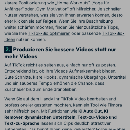
klarere Positionierung wie „Home Workouts“, „Yoga für
Anfänger“ oder „Gym Motivation“ oft hilfreicher. Je schneller
Nutzer verstehen, was sie von Ihnen erwarten können, desto
eher klicken sie auf
Folgen
. Wenn Sie Ihre Beschreibung
weiter schärfen möchten, finden Sie hier zusätzliche Tipps,
wie Sie Ihre
TikTok-Bio optimieren
oder passende
TikTok-Bio-
Ideen
nutzen können.
2.
Produzieren Sie bessere Videos statt nur
mehr Videos
Auf TikTok reicht es selten aus, einfach nur oft zu posten.
Entscheidend ist, ob Ihre Videos Aufmerksamkeit binden.
Gute Schnitte, klare Hooks, dynamische Übergänge, Untertitel
und ein sauberes Tempo erhöhen die Chance, dass
Zuschauer bis zum Ende dranbleiben.
Wenn Sie auf dem Handy Ihr
TikTok Video bearbeiten
und
professioneller gestalten möchten, kann ein Tool wie Filmora
sehr hilfreich sein. Mit Funktionen wie
KI Auto Cut, KI
Remover, dynamischen Untertiteln, Text-zu-Video und
Text-zu-Sprache
lassen sich Clips deutlich attraktiver
aufbereiten. Das bringt Ihnen keine „gekauften“ Follower – aber