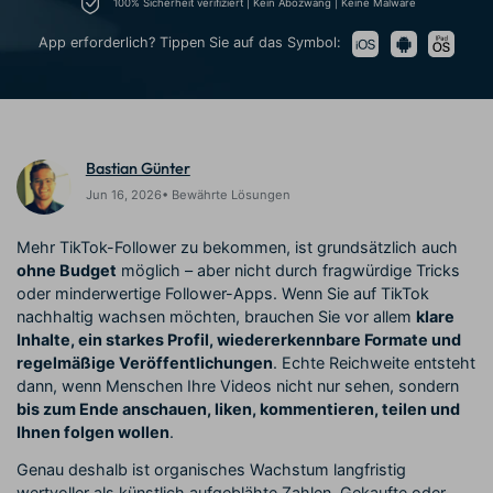
Trends
100% Sicherheit verifiziert | Kein Abozwang | Keine Malware
Prompts – schnell ähnliche
fortgeschrittene
Kunden-Support
Videos erstellen
Videobearbeitungsfähigkeiten
App erforderlich? Tippen Sie auf das Symbol:
KAUFEN
Anmelden
Über Uns
Bewertungen
Unsere Mission, Geschichte
Finden Sie mehr über Filmora
Kickstart Bootcamp
DIY-Spezialeffekte
und Kunden
Nachrichten und
Suchen
Bewertungen
Lernen, ausdrücken und
Erfahren Sie, wie Sie einen
Bastian Günter
erweitern Sie Ihre
Spezialeffekt erzeugen
Videobearbeitungs-
können
Jun 16, 2026• Bewährte Lösungen
Fähigkeiten mit Filmora
Kunden-Geschichten
Affiliate-Programm
Mehr TikTok-Follower zu bekommen, ist grundsätzlich auch
Erfahren Sie, wie unsere
Schalten Sie Partnerschaften
ohne Budget
möglich – aber nicht durch fragwürdige Tricks
Kunden Erfolg haben
auf Unternehmensebene frei
oder minderwertige Follower-Apps. Wenn Sie auf TikTok
Creator
Freunde-werben-
Monetarisierungs-
Programm
nachhaltig wachsen möchten, brauchen Sie vor allem
klare
Programm
Inhalte, ein starkes Profil, wiedererkennbare Formate und
An Freunde empfehlen,
Monetarisieren Sie
Belohnungen erhalten
regelmäßige Veröffentlichungen
. Echte Reichweite entsteht
Ihren Einfluss mit Filmora
dann, wenn Menschen Ihre Videos nicht nur sehen, sondern
bis zum Ende anschauen, liken, kommentieren, teilen und
Blog
Ihnen folgen wollen
.
Genau deshalb ist organisches Wachstum langfristig
wertvoller als künstlich aufgeblähte Zahlen. Gekaufte oder