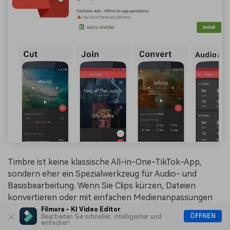
Timbre ist keine klassische All-in-One-TikTok-App,
sondern eher ein Spezialwerkzeug für Audio- und
Basisbearbeitung. Wenn Sie Clips kürzen, Dateien
konvertieren oder mit einfachen Medienanpassungen
arbeiten möchten, kann die App auf Android praktisch
Filmora - KI Video Editor
ÖFFNEN
Bearbeiten Sie schneller, intelligenter und
sein.
einfacher!