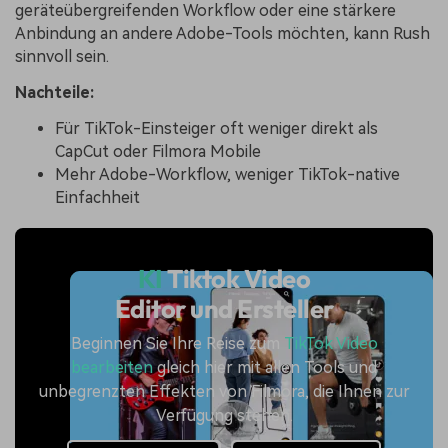
geräteübergreifenden Workflow oder eine stärkere
Anbindung an andere Adobe-Tools möchten, kann Rush
sinnvoll sein.
Nachteile:
Für TikTok-Einsteiger oft weniger direkt als
CapCut oder Filmora Mobile
Mehr Adobe-Workflow, weniger TikTok-native
Einfachheit
KI
Tiktok Video
Editor und Ersteller
Beginnen Sie Ihre Reise zum
TikTok Video
bearbeiten
gleich hier mit allen Tools und
unbegrenzten Effekten von Filmora, die Ihnen zur
Verfügung stehen.