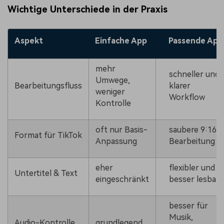
Wichtige Unterschiede in der Praxis
Aspekt
Einfache App
Passende App
mehr
schneller und
Umwege,
Bearbeitungsfluss
klarer
weniger
Workflow
Kontrolle
oft nur Basis-
saubere 9:16-
Format für TikTok
Anpassung
Bearbeitung
eher
flexibler und
Untertitel & Text
eingeschränkt
besser lesbar
besser für
Musik,
Audio-Kontrolle
grundlegend