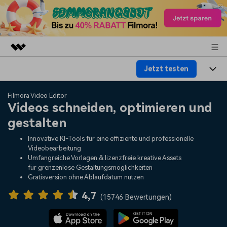
Jetzt testen
Top-Produkte
KI-gestützte digitale Kreativität
Produkte
Business
Filmora Video Editor
Dienstprogramme
Videos schneiden, optimieren und
Überblick
Plattformen
KI
gestalten
Über uns
Lösungen
Funktionen
Innovative KI-Tools für eine effiziente und professionelle
Video/Foto
Lösungen
Presseraum
Videobearbeitung
Assets
Umfangreiche Vorlagen & lizenzfreie kreative Assets
Audio
für grenzenlose Gestaltungsmöglichkeiten
Soziale Medien
Ressourcen
Shop
Gratisversion ohne Ablaufdatum nutzen
Text
Marketing & Business
4,7
Hilfe-Center
Support
(
15746 Bewertungen
)
Lifestyle & Spaß
Video-Prompts
Meisterkurs
Über 100 heiße Video-
Beherrschen Sie