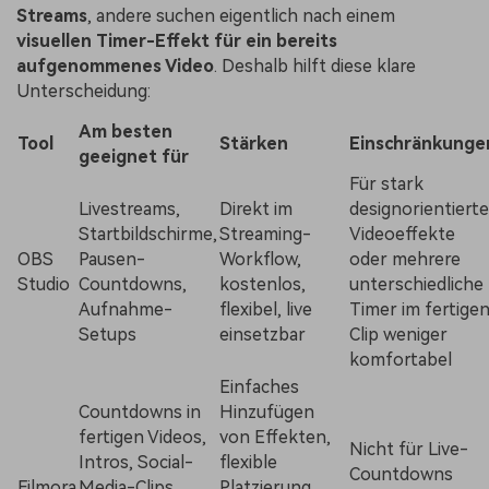
Streams
, andere suchen eigentlich nach einem
visuellen Timer-Effekt für ein bereits
aufgenommenes Video
. Deshalb hilft diese klare
Unterscheidung:
Am besten
Tool
Stärken
Einschränkunge
geeignet für
Für stark
Livestreams,
Direkt im
designorientierte
Startbildschirme,
Streaming-
Videoeffekte
OBS
Pausen-
Workflow,
oder mehrere
Studio
Countdowns,
kostenlos,
unterschiedliche
Aufnahme-
flexibel, live
Timer im fertige
Setups
einsetzbar
Clip weniger
komfortabel
Einfaches
Countdowns in
Hinzufügen
fertigen Videos,
von Effekten,
Nicht für Live-
Intros, Social-
flexible
Countdowns
Filmora
Media-Clips,
Platzierung,