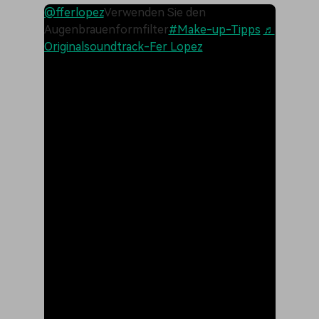
@fferlopez
Verwenden Sie den
Augenbrauenformfilter
#Make-up-Tipps
♬
Originalsoundtrack-Fer Lopez