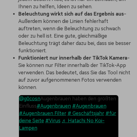
Ihnen zu helfen, Ideen zu sehen.
Beleuchtung wirkt sich auf das Ergebnis aus
-
Außerdem können die Linien fehlerhaft
auftreten, wenn die Beleuchtung zu schwach
oder zu hell ist. Eine gute, gleichmäßige
Beleuchtung trägt daher dazu bei, dass sie besser
funktioniert.
Funktioniert nur innerhalb der TikTok Kamera
-
Sie können nur Filter innerhalb der TikTok-App
verwenden. Das bedeutet, dass Sie das Tool nicht
auf zuvor aufgenommenen Fotos verwenden
können.
@g0cosn
Augenbrauen haben den größten
Einfluss
#Augenbrauen
#Augenbrauen
#Augenbrauen Filter
# Geschäftsjahr
#für
deine Seite
#Virus
♬ Hatachi No Koi-
Lampen