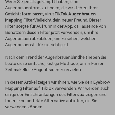
Wenn Sie jemals gekämpft haben, eine
Prompts – schnell ähnliche
fortgeschrittene
Kunden-Support
Augenbrauenform zu finden, die wirklich zu Ihrer
Videos erstellen
Videobearbeitungsfähigkeiten
KAUFEN
Anmelden
Gesichtsform passt, Virus
TikTok Augenbrauen
Über Uns
Bewertungen
Mapping Filter
Vielleicht dein neuer Freund. Dieser
Unsere Mission, Geschichte
Finden Sie mehr über Filmora
Filter sorgte für Aufruhr in der App, da Tausende von
Kickstart Bootcamp
DIY-Spezialeffekte
und Kunden
Nachrichten und
Benutzern diesen Filter jetzt verwenden, um ihre
Suchen
Bewertungen
Lernen, ausdrücken und
Erfahren Sie, wie Sie einen
Augenbrauen abzubilden, um zu sehen, welcher
erweitern Sie Ihre
Spezialeffekt erzeugen
Videobearbeitungs-
können
Augenbrauenstil für sie richtig ist.
Fähigkeiten mit Filmora
Kunden-Geschichten
Affiliate-Programm
Nach dem Trend der Augenbrauenblindheit lieben die
Erfahren Sie, wie unsere
Schalten Sie Partnerschaften
Leute diese einfache, lustige Methode, um in kurzer
Kunden Erfolg haben
auf Unternehmensebene frei
Creator
Freunde-werben-
Zeit makellose Augenbrauen zu erzielen.
Monetarisierungs-
Programm
Programm
An Freunde empfehlen,
In diesem Artikel zeigen wir Ihnen, wie Sie den Eyebrow
Monetarisieren Sie
Belohnungen erhalten
Ihren Einfluss mit Filmora
Mapping Filter auf TikTok verwenden. Wir werden auch
einige der Einschränkungen des Filters aufzeigen und
Blog
Ihnen eine perfekte Alternative anbieten, die Sie
verwenden können.