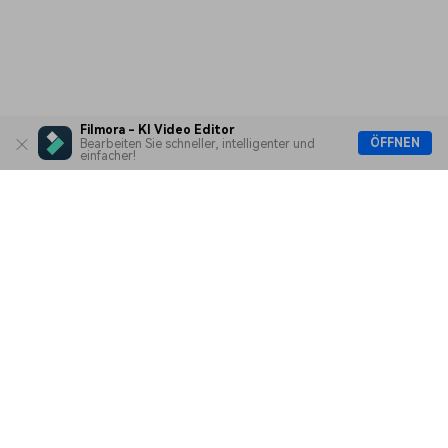
Filmora - KI Video Editor
ÖFFNEN
Bearbeiten Sie schneller, intelligenter und
einfacher!
Hero Produkte
Wondershare
KI entdecken