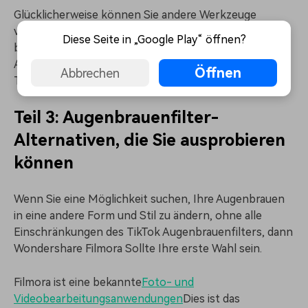
Glücklicherweise können Sie andere Werkzeuge
verwenden, um Ihre Augenbrauen zu verändern/zu
Diese Seite in „Google Play“ öffnen?
bearbeiten, um ein interessanteres und kreativeres
Aussehen zu erhalten. Wir zeigen Ihnen eines dieser
Öffnen
Abbrechen
Tools im nächsten Teil dieses Artikels.
Teil 3: Augenbrauenfilter-
Alternativen, die Sie ausprobieren
können
Wenn Sie eine Möglichkeit suchen, Ihre Augenbrauen
in eine andere Form und Stil zu ändern, ohne alle
Einschränkungen des TikTok Augenbrauenfilters, dann
Wondershare Filmora Sollte Ihre erste Wahl sein.
Filmora ist eine bekannte
Foto- und
Videobearbeitungsanwendungen
Dies ist das