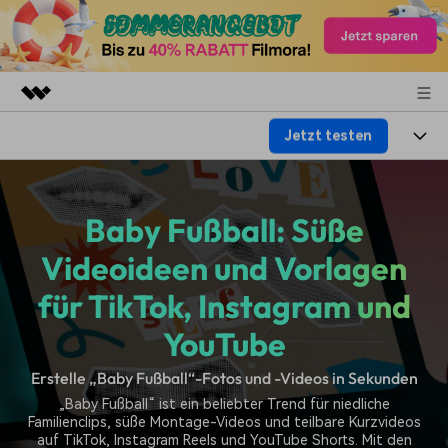
Jetzt testen
Top-Produkte
KI-gestützte digitale Kreativität
Produkte
Business
Dienstprogramme
Baby Fußball: Süße
Überblick
Plattformen
KI
Über uns
Lösungen
Videoideen und Vorlagen
Funktionen
Video/Foto
Lösungen
Presseraum
für TikTok, Instagram und
Assets
Audio
Soziale Medien
YouTube
Ressourcen
Shop
Text
Marketing & Business
Erstelle „Baby Fußball“-Fotos und -Videos in Sekunden
Hilfe-Center
Support
„Baby Fußball“ ist ein beliebter Trend für niedliche
Lifestyle & Spaß
Video-Prompts
Meisterkurs
Familienclips, süße Montage-Videos und teilbare Kurzvideos
auf TikTok, Instagram Reels und YouTube Shorts. Mit den
Über 100 heiße Video-
Beherrschen Sie