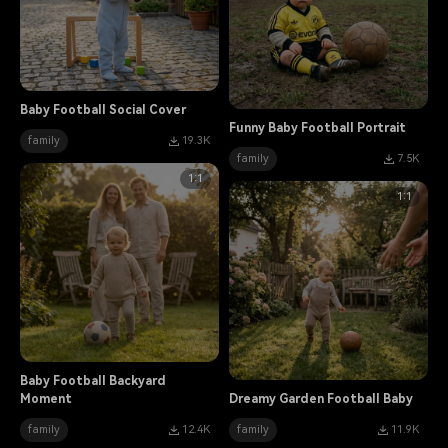
Baby Football Social Cover
Funny Baby Football Portrait
family
19.3K
family
7.5K
1:1
1:1
Baby Football Backyard
Moment
Dreamy Garden Football Baby
family
12.4K
family
11.9K