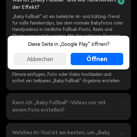
der Effekt?
„Baby Fußball“ ist ein beliebter AI- und Editing-Trend
für süße Familienclips, bei dem normale Babyfotos oder
Handyvideos in niedliche Fußball-Posts, Reels und
Shorts verwandelt werden. Mit den richtigen Prompts,
Stickern, Titeln und Übergängen kannst du in wenigen
Diese Seite in „Google Play“ öffnen?
Sekunden einen verspielten Baby-Fußball-Look
erzeugen. Filmoras Text-to-Image- und Video-Tools,
Öffnen
Abbrechen
unterstützt vom Google Nano Banana Modell, machen
den Ablauf besonders einfach: Prompt kopieren, in
Filmora einfügen, Foto oder Video hochladen und
sofort ein teilbares „Baby Fußball“-Ergebnis erstellen.
Kann ich „Baby Fußball“-Videos nur mit
einem Foto erstellen?
Welches AI-Tool ist am besten, um „Baby