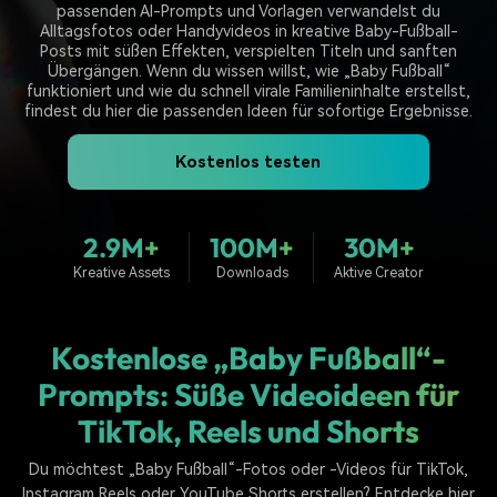
KAUFEN
Anmelden
Trends
passenden AI-Prompts und Vorlagen verwandelst du
Prompts – schnell ähnliche
fortgeschrittene
Kontakt
Kundengeschichten
Alltagsfotos oder Handyvideos in kreative Baby-Fußball-
Videos erstellen
Videobearbeitungsfähigkeiten
Posts mit süßen Effekten, verspielten Titeln und sanften
Wir helfen Ihnen gerne weiter
Erfahren Sie, wie unsere
Übergängen. Wenn du wissen willst, wie „Baby Fußball“
Kunden erfolgreich sind
Suchen
funktioniert und wie du schnell virale Familieninhalte erstellst,
findest du hier die passenden Ideen für sofortige Ergebnisse.
Kickstart Bootcamp
DIY-Spezialeffekte
Lernen, ausdrücken und
Erfahren Sie, wie Sie einen
Partnerprogramm
Kostenlos testen
erweitern Sie Ihre
Spezialeffekt erzeugen
Entdecken Sie
Videobearbeitungs-
können
Partnerschaften auf
Fähigkeiten mit Filmora
Unternehmensniveau
2.9M+
100M+
30M+
Kreative Assets
Downloads
Aktive Creator
Support
Creator
Freunde-werben-
Monetarisierungs-
Programm
Lernen
Programm
An Freunde empfehlen,
Kostenlose „Baby Fußball“-
Monetarisieren Sie
Belohnungen erhalten
Ihren Einfluss mit Filmora
Prompts: Süße Videoideen für
TikTok, Reels und Shorts
Community
Du möchtest „Baby Fußball“-Fotos oder -Videos für TikTok,
Empfohlene Inhalte
Instagram Reels oder YouTube Shorts erstellen? Entdecke hier