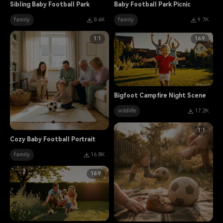
Sibling Baby Football Park
Baby Football Park Picnic
family
8.6K
family
9.7K
1:1
16:9
Bigfoot Campfire Night Scene
wildlife
17.2K
1:1
Cozy Baby Football Portrait
family
16.8K
16:9