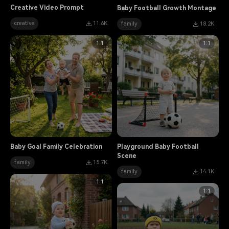
Creative Video Prompt
Baby Football Growth Montage
creative
11.6K
family
18.2K
1:1
1:1
Baby Goal Family Celebration
Playground Baby Football
Scene
family
15.7K
family
14.1K
1:1
1:1