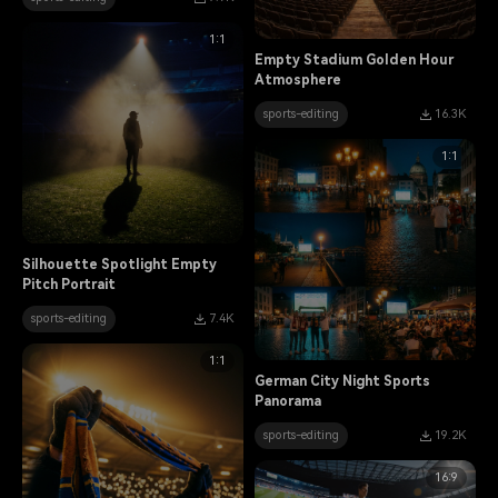
1:1
Empty Stadium Golden Hour
Atmosphere
sports-editing
16.3K
1:1
Silhouette Spotlight Empty
Pitch Portrait
sports-editing
7.4K
1:1
German City Night Sports
Panorama
sports-editing
19.2K
16:9