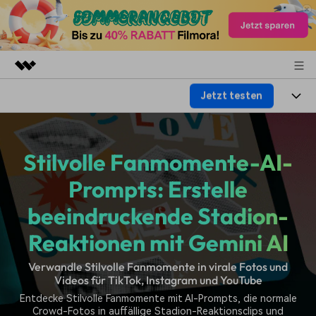
Jetzt testen
Top-Produkte
KI-gestützte digitale Kreativität
Produkte
Business
Dienstprogramme
Stilvolle Fanmomente-AI-
Überblick
Plattformen
KI
Über uns
Lösungen
Prompts: Erstelle
Funktionen
Video/Foto
Lösungen
Presseraum
beeindruckende Stadion-
Assets
Audio
Wer
Reaktionen mit Gemini AI
Ressourcen
Shop
Text
Video-Lösungen
Verwandle Stilvolle Fanmomente in virale Fotos und
Hilfe-Center
Support
Videos für TikTok, Instagram und YouTube
Video-Prompts
Meisterkurs
Entdecke Stilvolle Fanmomente mit AI-Prompts, die normale
Erste Schritte
Über
Crowd-Fotos in auffällige Stadion-Reaktionsclips und
Über 100 heiße Video-
Beherrschen Sie