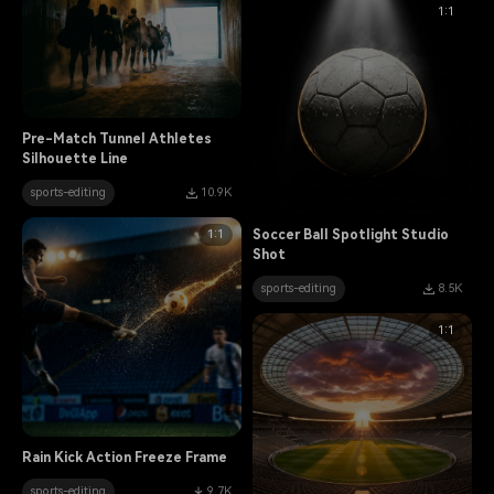
1:1
Pre-Match Tunnel Athletes
Silhouette Line
sports-editing
10.9K
1:1
Soccer Ball Spotlight Studio
Shot
sports-editing
8.5K
1:1
Rain Kick Action Freeze Frame
sports-editing
9.7K