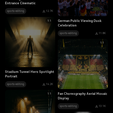
Entrance Cinematic
sports-editing
12.7K
1:1
German Public Viewing Dusk
Celebration
sports-editing
11.8K
1:1
Stadium Tunnel Hero Spotlight
Portrait
sports-editing
14.2K
1:1
Fan Choreography Aerial Mosaic
Display
sports-editing
13.1K