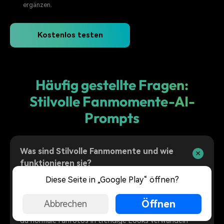
ergänzen.
Kostenlos testen
Häufig gestellte Fragen:
Stilvolle Fanmomente-AI-
Prompts
Was sind Stilvolle Fanmomente und wie
funktionieren sie?
Stilvolle Fanmomente sind AI-Prompts, die Bild- und
Diese Seite in „Google Play“ öffnen?
Videogeneratoren dabei helfen, auffällige Stadion-
Reaktionen, Crowd-Aesthetic und social-taugliche
Öffnen
Abbrechen
Sports-Edits zu erzeugen. Mit diesen Prompts kannst
du normale Fanfotos in trendige Looks verwandeln –