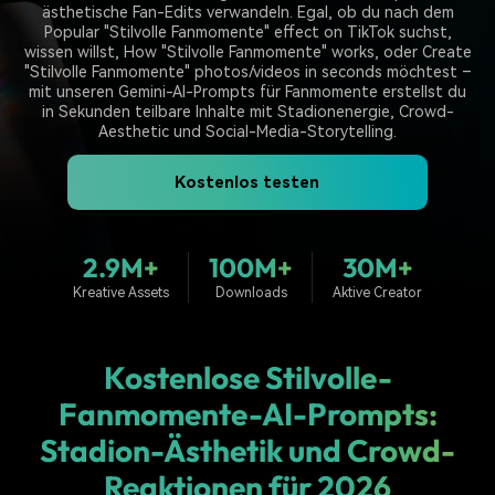
ästhetische Fan-Edits verwandeln. Egal, ob du nach dem
Prompts – schnell ähnliche
fortgeschrittene
Kunden-Support
Popular "Stilvolle Fanmomente" effect on TikTok suchst,
Videos erstellen
Videobearbeitungsfähigkeiten
wissen willst, How "Stilvolle Fanmomente" works, oder Create
KAUFEN
Anmelden
"Stilvolle Fanmomente" photos/videos in seconds möchtest –
Über Uns
Bewertungen
mit unseren Gemini-AI-Prompts für Fanmomente erstellst du
Unsere Mission, Geschichte
Finden Sie mehr über Filmora
in Sekunden teilbare Inhalte mit Stadionenergie, Crowd-
Kickstart Bootcamp
DIY-Spezialeffekte
und Kunden
Nachrichten und
Aesthetic und Social-Media-Storytelling.
Suchen
Bewertungen
Lernen, ausdrücken und
Erfahren Sie, wie Sie einen
erweitern Sie Ihre
Spezialeffekt erzeugen
Kostenlos testen
Videobearbeitungs-
können
Fähigkeiten mit Filmora
Kunden-Geschichten
Affiliate-Programm
2.9M+
100M+
30M+
Erfahren Sie, wie unsere
Schalten Sie Partnerschaften
Kunden Erfolg haben
auf Unternehmensebene frei
Kreative Assets
Downloads
Aktive Creator
Creator
Freunde-werben-
Monetarisierungs-
Programm
Programm
An Freunde empfehlen,
Monetarisieren Sie
Belohnungen erhalten
Kostenlose Stilvolle-
Ihren Einfluss mit Filmora
Fanmomente-AI-Prompts:
Blog
Stadion-Ästhetik und Crowd-
Reaktionen für 2026