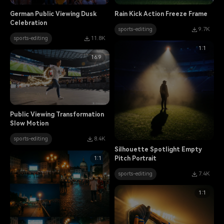
German Public Viewing Dusk
Rain Kick Action Freeze Frame
Celebration
sports-editing
9.7K
sports-editing
11.8K
1:1
16:9
Public Viewing Transformation
Slow Motion
sports-editing
8.4K
Silhouette Spotlight Empty
1:1
Pitch Portrait
sports-editing
7.4K
1:1