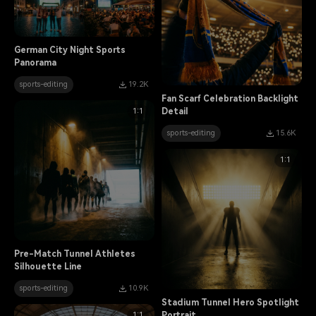
German City Night Sports
Panorama
sports-editing
19.2K
Fan Scarf Celebration Backlight
1:1
Detail
sports-editing
15.6K
1:1
Pre-Match Tunnel Athletes
Silhouette Line
sports-editing
10.9K
Stadium Tunnel Hero Spotlight
1:1
Portrait