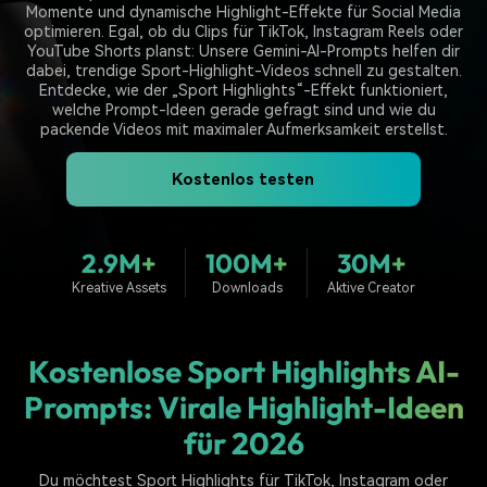
Trends
Momente und dynamische Highlight-Effekte für Social Media
Prompts – schnell ähnliche
fortgeschrittene
Kunden-Support
optimieren. Egal, ob du Clips für TikTok, Instagram Reels oder
Videos erstellen
Videobearbeitungsfähigkeiten
YouTube Shorts planst: Unsere Gemini-AI-Prompts helfen dir
KAUFEN
Anmelden
dabei, trendige Sport-Highlight-Videos schnell zu gestalten.
Über Uns
Bewertungen
Entdecke, wie der „Sport Highlights“-Effekt funktioniert,
Unsere Mission, Geschichte
Finden Sie mehr über Filmora
welche Prompt-Ideen gerade gefragt sind und wie du
Kickstart Bootcamp
DIY-Spezialeffekte
und Kunden
Nachrichten und
packende Videos mit maximaler Aufmerksamkeit erstellst.
Suchen
Bewertungen
Lernen, ausdrücken und
Erfahren Sie, wie Sie einen
erweitern Sie Ihre
Spezialeffekt erzeugen
Kostenlos testen
Videobearbeitungs-
können
Fähigkeiten mit Filmora
Kunden-Geschichten
Affiliate-Programm
2.9M+
100M+
30M+
Erfahren Sie, wie unsere
Schalten Sie Partnerschaften
Kunden Erfolg haben
auf Unternehmensebene frei
Kreative Assets
Downloads
Aktive Creator
Creator
Freunde-werben-
Monetarisierungs-
Programm
Programm
An Freunde empfehlen,
Monetarisieren Sie
Belohnungen erhalten
Kostenlose Sport Highlights AI-
Ihren Einfluss mit Filmora
Prompts: Virale Highlight-Ideen
Blog
für 2026
Du möchtest Sport Highlights für TikTok, Instagram oder