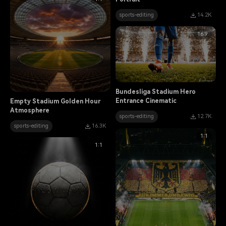
sports-editing
14.2K
16:9
Bundesliga Stadium Hero
Entrance Cinematic
Empty Stadium Golden Hour
Atmosphere
sports-editing
12.7K
sports-editing
16.3K
1:1
1:1