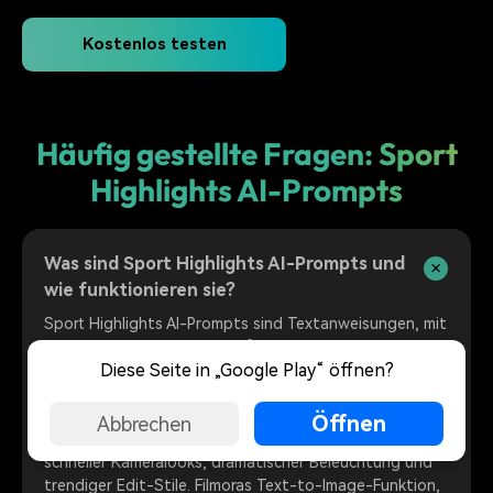
Kostenlos testen
Häufig gestellte Fragen: Sport
Highlights AI-Prompts
Was sind Sport Highlights AI-Prompts und
wie funktionieren sie?
Sport Highlights AI-Prompts sind Textanweisungen, mit
denen du dynamische Sportfotos und Videos mit mehr
Diese Seite in „Google Play“ öffnen?
Action, Fokus und Social-Media-Energie erzeugst. Mit
Sport-Highlights-Prompts kannst du gewöhnliche
Spielszenen, Trainingsclips oder Match-Momente in
Öffnen
Abbrechen
auffällige Highlight-Visuals verwandeln – inklusive
schneller Kameralooks, dramatischer Beleuchtung und
trendiger Edit-Stile. Filmoras Text-to-Image-Funktion,